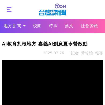
地方新聞
校園
時事
藝文
社會警政
AI教育扎根地方 嘉義AI創意夏令營啟動
2025.07.26
記者 黃培怡 報導