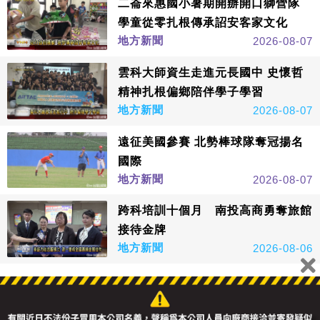
二崙來惠國小暑期開辦開口獅營隊
學童從零扎根傳承詔安客家文化
地方新聞
2026-08-07
雲科大師資生走進元長國中 史懷哲
精神扎根偏鄉陪伴學子學習
地方新聞
2026-08-07
遠征美國參賽 北勢棒球隊奪冠揚名
國際
地方新聞
2026-08-07
跨科培訓十個月 南投高商勇奪旅館
接待金牌
地方新聞
2026-08-06
看更多