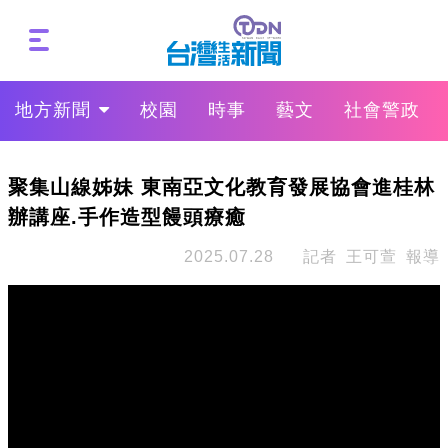
地方新聞
校園
時事
藝文
社會警政
聚集山線姊妹 東南亞文化教育發展協會進桂林
辦講座.手作造型饅頭療癒
2025.07.28
記者 王可萱 報導