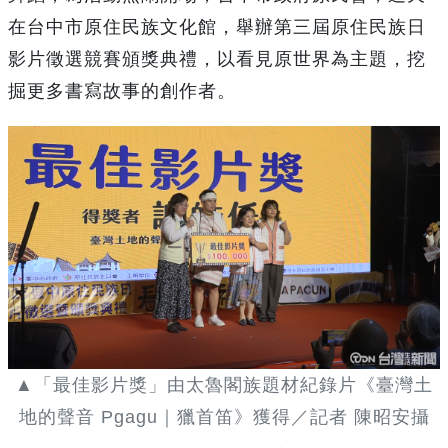
在台中市原住民族文化館，舉辦第三屆原住民族日
影片徵選競賽頒獎典禮，以看見原世界為主題，挖
掘更多書寫故事的創作者。
▲「最佳影片獎」由太魯閣族題材紀錄片《臺灣土
地的聲音 Pgagu｜獵首笛》獲得／記者 陳昭安攝