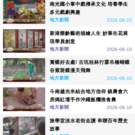
南光國小掌中戲傳承文化 培養學生
多元戲劇興趣
地方新聞
2026-08-10
新港樂齡藝術描繪人生 妙筆生花展
現學員創意
地方新聞
2026-08-10
賞蝶好去處! 古坑桂林行霖吊橋蝴蝶
谷紫斑蝶漫天飛舞
地方新聞
2026-08-10
斗南越光米結合地方信仰 鎮農會六
房媽紅壇手作沖繩飯糰推食農
地方新聞
2026-08-10
旅學堂淡水老街走讀 串聯百年歷史
故事