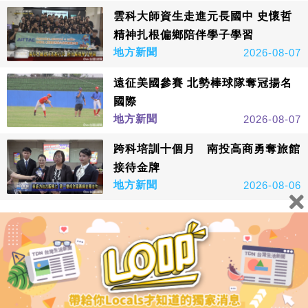
雲科大師資生走進元長國中 史懷哲
精神扎根偏鄉陪伴學子學習
地方新聞
2026-08-07
遠征美國參賽 北勢棒球隊奪冠揚名
國際
地方新聞
2026-08-07
跨科培訓十個月 南投高商勇奪旅館
接待金牌
地方新聞
2026-08-06
看更多
鑫傳國際多媒體科技股份有限公司版權所有，非經授權，請
勿轉載本網站內容 © All Rights Reserved.