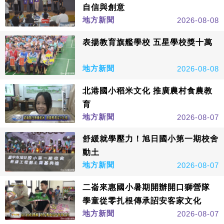
自信與創意
地方新聞
2026-08-08
表揚教育旗艦學校 五星學校獎十萬
地方新聞
2026-08-08
北港國小稻米文化 推廣農村食農教
育
地方新聞
2026-08-07
舒緩就學壓力！旭日國小第一期校舍
動土
地方新聞
2026-08-07
二崙來惠國小暑期開辦開口獅營隊
學童從零扎根傳承詔安客家文化
地方新聞
2026-08-07