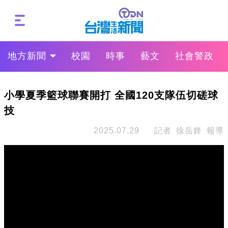
地方新聞
校園
時事
藝文
社會警政
小學夏季籃球聯賽開打 全國120支隊伍切磋球
技
2025.07.29
記者 徐岳鋒 報導