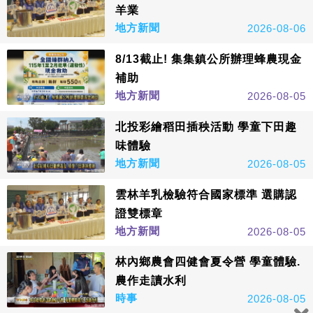
羊業
地方新聞
2026-08-06
8/13截止! 集集鎮公所辦理蜂農現金
補助
地方新聞
2026-08-05
北投彩繪稻田插秧活動 學童下田趣
味體驗
地方新聞
2026-08-05
雲林羊乳檢驗符合國家標準 選購認
證雙標章
地方新聞
2026-08-05
林內鄉農會四健會夏令營 學童體驗.
農作走讀水利
時事
2026-08-05