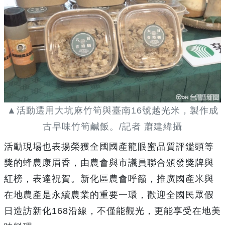
▲活動選用大坑麻竹筍與臺南16號越光米，製作成
古早味竹筍鹹飯。/記者 蕭建緯攝
活動現場也表揚榮獲全國國產龍眼蜜品質評鑑頭等
獎的蜂農康眉香，由農會與市議員聯合頒發獎牌與
紅榜，表達祝賀。新化區農會呼籲，推廣國產米與
在地農產是永續農業的重要一環，歡迎全國民眾假
日造訪新化168沿線，不僅能觀光，更能享受在地美