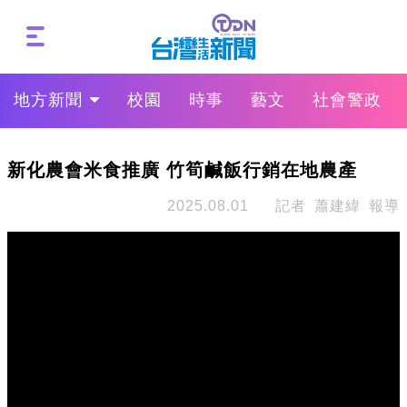
地方新聞
校園
時事
藝文
社會警政
新化農會米食推廣 竹筍鹹飯行銷在地農產
2025.08.01
記者 蕭建緯 報導