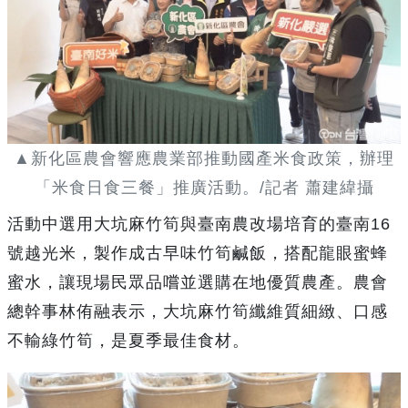
▲新化區農會響應農業部推動國產米食政策，辦理
「米食日食三餐」推廣活動。/記者 蕭建緯攝
活動中選用大坑麻竹筍與臺南農改場培育的臺南16
號越光米，製作成古早味竹筍鹹飯，搭配龍眼蜜蜂
蜜水，讓現場民眾品嚐並選購在地優質農產。農會
總幹事林侑融表示，大坑麻竹筍纖維質細緻、口感
不輸綠竹筍，是夏季最佳食材。