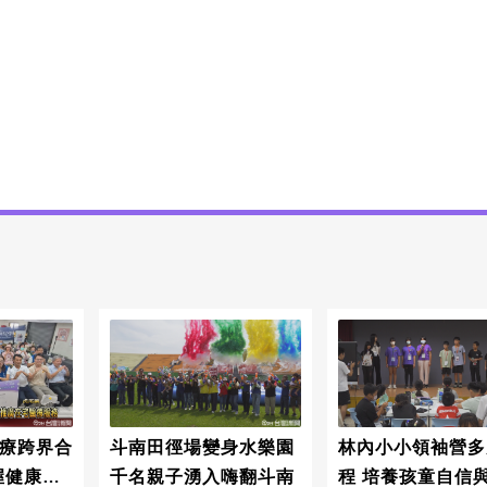
醫療跨界合
斗南田徑場變身水樂園
林內小小領袖營多
握健康半
千名親子湧入嗨翻斗南
程 培養孩童自信