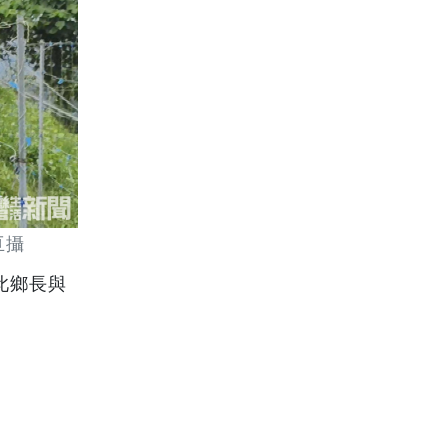
亘攝
此鄉長與