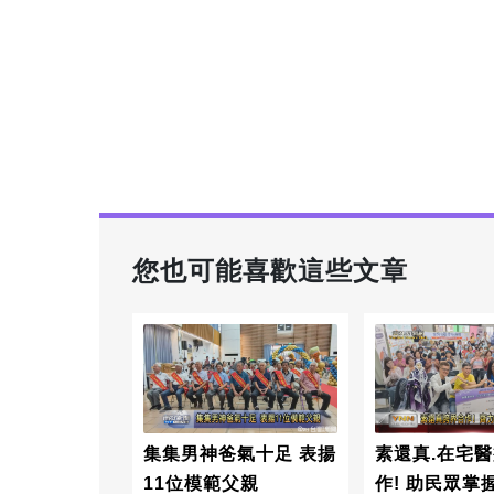
您也可能喜歡這些文章
集集男神爸氣十足 表揚
素還真.在宅
11位模範父親
作! 助民眾掌