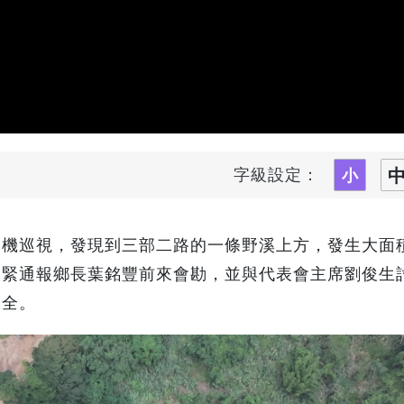
字級設定：
拍機巡視，發現到三部二路的一條野溪上方，發生大面
趕緊通報鄉長葉銘豐前來會勘，並與代表會主席劉俊生
安全。