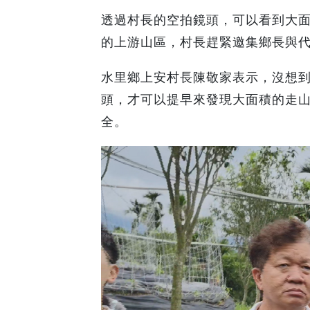
透過村長的空拍鏡頭，可以看到大
的上游山區，村長趕緊邀集鄉長與
水里鄉上安村長陳敬家表示，沒想
頭，才可以提早來發現大面積的走
全。