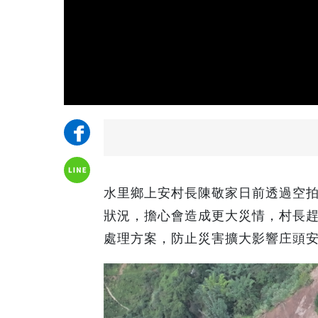
水里鄉上安村長陳敬家日前透過空
狀況，擔心會造成更大災情，村長
處理方案，防止災害擴大影響庄頭