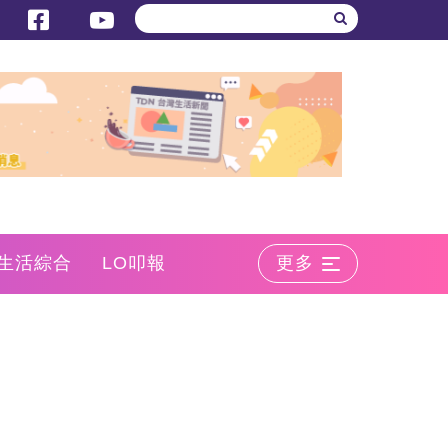
生活綜合
LO叩報
更多