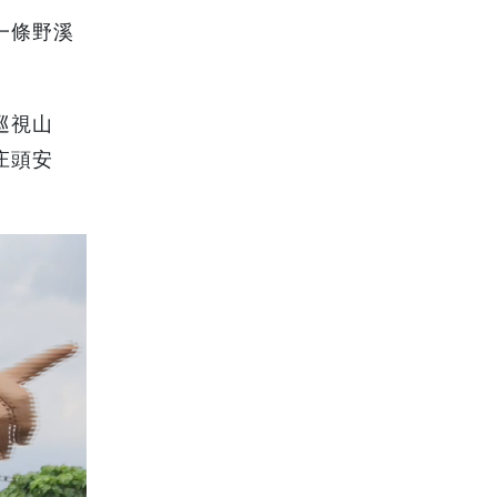
一條野溪
巡視山
庄頭安