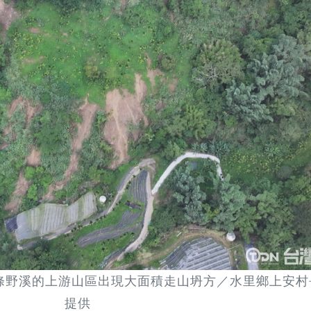
條野溪的上游山區出現大面積走山坍方／水里鄉上安村
提供