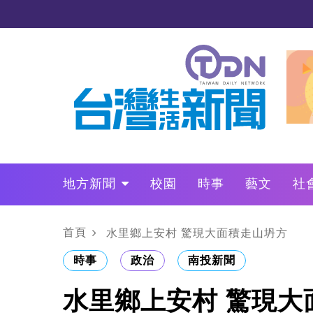
地方新聞
校園
時事
藝文
社
政治
財經
LO叩敲敲門
首頁
水里鄉上安村 驚現大面積走山坍方
時事
政治
南投新聞
水里鄉上安村 驚現大