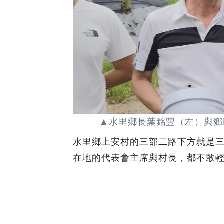
▲水里鄉長葉銘豐（左）與鄉
水里鄉上安村的三部二路下方就是
在地的代表會主席與村長，都不敢