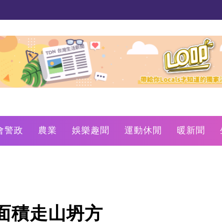
會警政
農業
娛樂趣聞
運動休閒
暖新聞
面積走山坍方