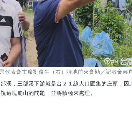
民代表會主席劉俊生（右）特地前來會勘／記者金芸
三部溪，三部溪下游就是台２１線人口匯集的庄頭，因
輕視這塊崩山的問題，並將積極來處理。