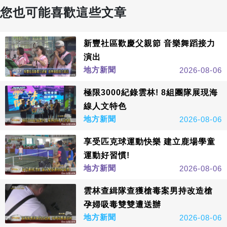
您也可能喜歡這些文章
新豐社區歡慶父親節 音樂舞蹈接力
演出
地方新聞
2026-08-06
極限3000紀錄雲林! 8組團隊展現海
線人文特色
地方新聞
2026-08-06
享受匹克球運動快樂 建立鹿場學童
運動好習慣!
地方新聞
2026-08-06
雲林查緝隊查獲槍毒案男持改造槍
孕婦吸毒雙雙遭送辦
地方新聞
2026-08-06