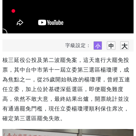
字級設定：
核三延役公投及第二波罷免案，這天進行大罷免投
票，其中台中市第十一屆立委第三選區楊瓊瓔，成
為焦點之一，從25歲開始執政的楊瓊瓔，曾經五連
任立委，加上位於基礎深藍選區，即便罷免難度
高，依然不敢大意，最終結果出爐，開票統計並沒
有通過罷免門檻，現任立委楊瓊瓔順利保住席次，
確定第三選區罷免失敗。