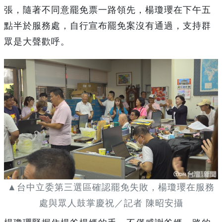
張，隨著不同意罷免票一路領先，楊瓊瓔在下午五
點半於服務處，自行宣布罷免案沒有通過，支持群
眾是大聲歡呼。
▲台中立委第三選區確認罷免失敗，楊瓊瓔在服務
處與眾人鼓掌慶祝／記者 陳昭安攝