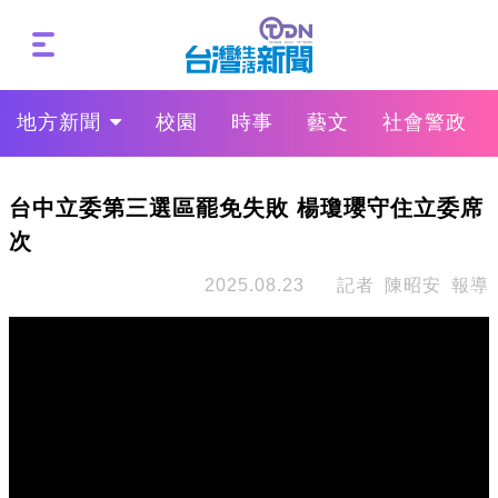
地方新聞
校園
時事
藝文
社會警政
台中立委第三選區罷免失敗 楊瓊瓔守住立委席
次
2025.08.23
記者 陳昭安 報導