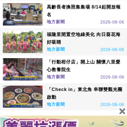
高齡長者換照集集場 8/14起開放報
名
地方新聞
2026-08-06
福隆里閒置空地綠美化 向日葵花海
好吸睛
地方新聞
2026-08-06
「行動柑仔店」開上山 關懷八里愛
心教養院生
地方新聞
2026-08-06
「Check in」東北角 串聯雙觀光圈
啟動
地方新聞
2026-08-06
看更多