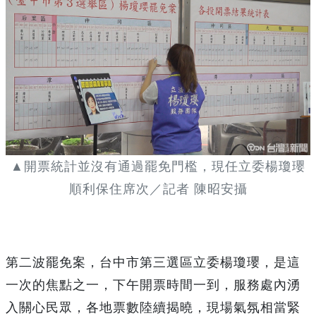
▲開票統計並沒有通過罷免門檻，現任立委楊瓊瓔
順利保住席次／記者 陳昭安攝
第二波罷免案，台中市第三選區立委楊瓊瓔，是這
一次的焦點之一，下午開票時間一到，服務處內湧
入關心民眾，各地票數陸續揭曉，現場氣氛相當緊