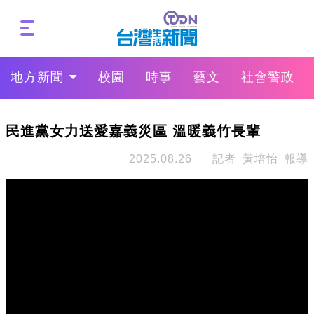
地方新聞
校園
時事
藝文
社會警政
民進黨女力送愛嘉義災區 溫暖義竹長輩
2025.08.26
記者 黃培怡 報導