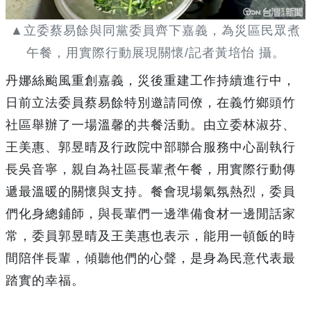
▲立委蔡易餘與同黨委員齊下嘉義，為災區民眾煮
午餐，用實際行動展現關懷/記者黃培怡 攝。
丹娜絲颱風重創嘉義，災後重建工作持續進行中，
日前立法委員蔡易餘特別邀請同僚，在義竹鄉頭竹
社區舉辦了一場溫馨的共餐活動。由立委林淑芬、
王美惠、郭昱晴及行政院中部聯合服務中心副執行
長吳音寧，親自為社區長輩煮午餐，用實際行動傳
遞最溫暖的關懷與支持。餐會現場氣氛熱烈，委員
們化身總鋪師，與長輩們一邊準備食材一邊閒話家
常，委員郭昱晴及王美惠也表示，能用一頓飯的時
間陪伴長輩，傾聽他們的心聲，是身為民意代表最
踏實的幸福。