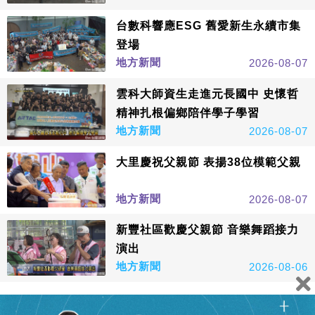
台數科響應ESG 舊愛新生永續市集
登場
地方新聞
2026-08-07
雲科大師資生走進元長國中 史懷哲
精神扎根偏鄉陪伴學子學習
地方新聞
2026-08-07
大里慶祝父親節 表揚38位模範父親
地方新聞
2026-08-07
新豐社區歡慶父親節 音樂舞蹈接力
演出
地方新聞
2026-08-06
看更多