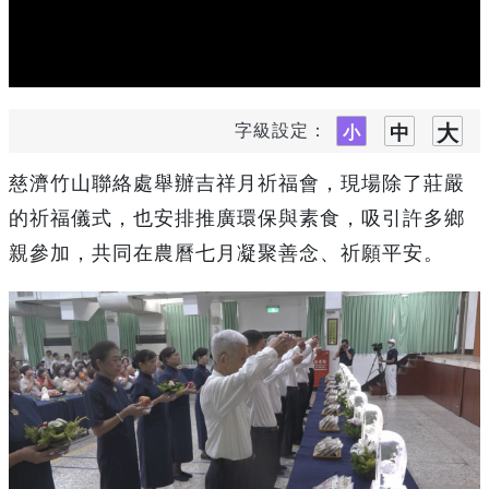
字級設定：
慈濟竹山聯絡處舉辦吉祥月祈福會，現場除了莊嚴
的祈福儀式，也安排推廣環保與素食，吸引許多鄉
親參加，共同在農曆七月凝聚善念、祈願平安。