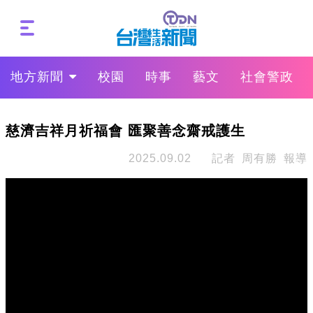
地方新聞
校園
時事
藝文
社會警政
慈濟吉祥月祈福會 匯聚善念齋戒護生
2025.09.02
記者 周有勝 報導