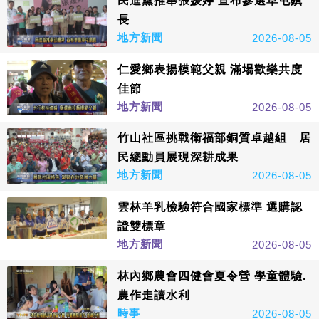
民進黨推舉張媛婷 宣布參選草屯鎮
長
地方新聞
2026-08-05
仁愛鄉表揚模範父親 滿場歡樂共度
佳節
地方新聞
2026-08-05
竹山社區挑戰衛福部銅質卓越組 居
民總動員展現深耕成果
地方新聞
2026-08-05
雲林羊乳檢驗符合國家標準 選購認
證雙標章
地方新聞
2026-08-05
林內鄉農會四健會夏令營 學童體驗.
農作走讀水利
時事
2026-08-05