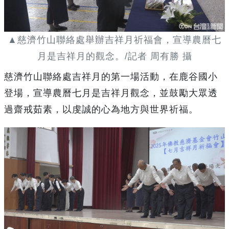
▲慈濟竹山聯絡處舉辦吉祥月祈福會，宣導農曆七
月是吉祥月的觀念。/記者 周有勝 攝
慈濟竹山聯絡處吉祥月的第一場活動，在鹿谷國小
登場，宣導農曆七月是吉祥月觀念，並鼓勵大眾透
過齋戒茹素，以虔誠的心為地方與世界祈福。