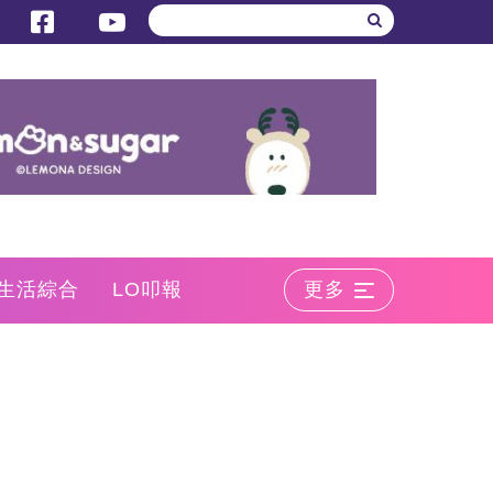
生活綜合
LO叩報
更多