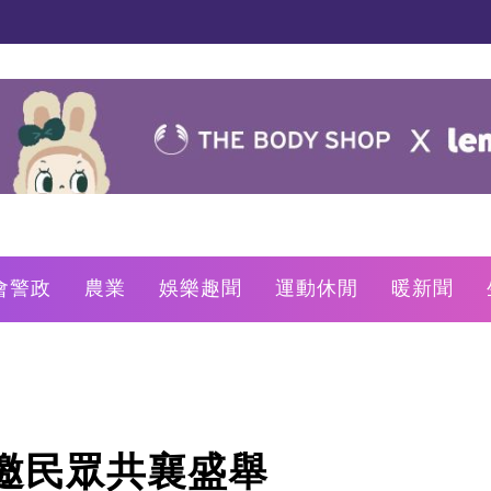
會警政
農業
娛樂趣聞
運動休閒
暖新聞
邀民眾共襄盛舉