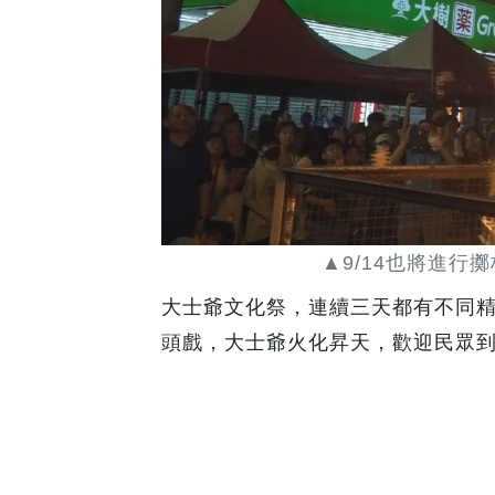
▲9/14也將進行
大士爺文化祭，連續三天都有不同精
頭戲，大士爺火化昇天，歡迎民眾