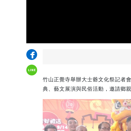
竹山正覺寺舉辦大士爺文化祭記者會
典、藝文展演與民俗活動，邀請鄉