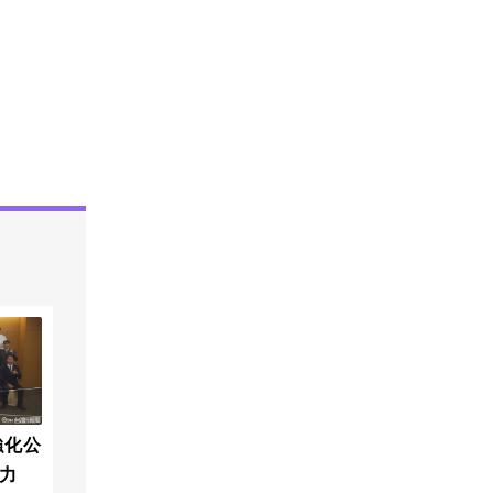
強化公
力