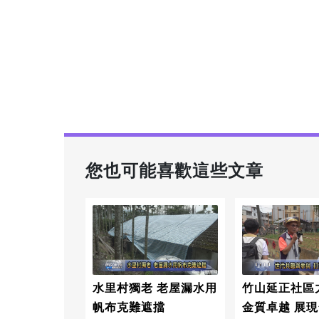
您也可能喜歡這些文章
水里村獨老 老屋漏水用
竹山延正社區
帆布克難遮擋
金質卓越 展