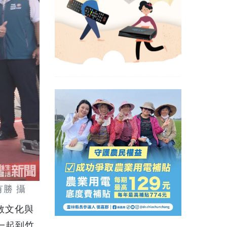
勝 攝
教文化與
一起到竹