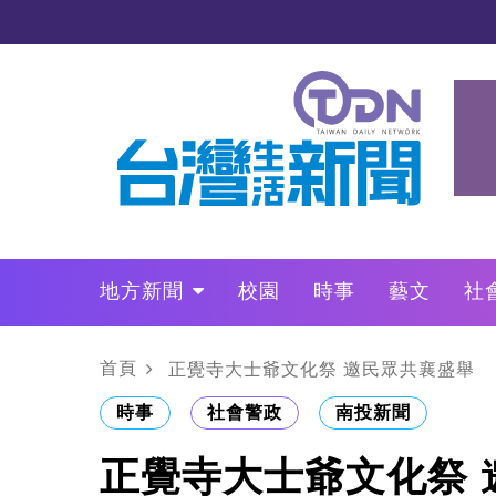
地方新聞
校園
時事
藝文
社
政治
財經
LO叩敲敲門
首頁
正覺寺大士爺文化祭 邀民眾共襄盛舉
時事
社會警政
南投新聞
正覺寺大士爺文化祭 