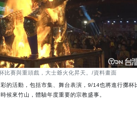
擲杯比賽與重頭戲，大士爺火化昇天。/資料畫面
彩的活動，包括市集、舞台表演，9/14也將進行擲杯
到時候來竹山，體驗年度重要的宗教盛事。