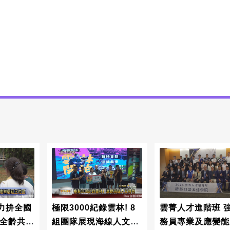
力拚全國
極限3000紀錄雲林! 8
雲菁人才進階班 
現全齡共融
組團隊展現海線人文特
務員專業及應變能