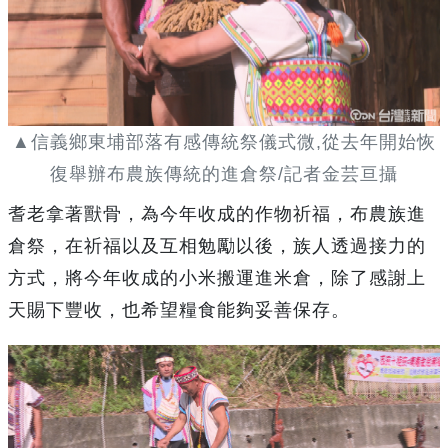
▲信義鄉東埔部落有感傳統祭儀式微,從去年開始恢
復舉辦布農族傳統的進倉祭/記者金芸亘攝
耆老拿著獸骨，為今年收成的作物祈福，布農族進
倉祭，在祈福以及互相勉勵以後，族人透過接力的
方式，將今年收成的小米搬運進米倉，除了感謝上
天賜下豐收，也希望糧食能夠妥善保存。