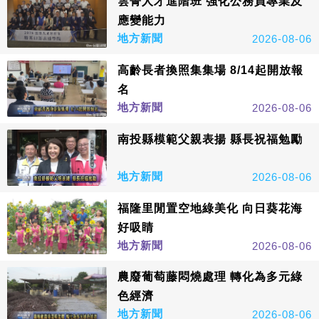
雲菁人才進階班 強化公務員專業及
應變能力
地方新聞
2026-08-06
高齡長者換照集集場 8/14起開放報
名
地方新聞
2026-08-06
南投縣模範父親表揚 縣長祝福勉勵
地方新聞
2026-08-06
福隆里閒置空地綠美化 向日葵花海
好吸睛
地方新聞
2026-08-06
農廢葡萄藤悶燒處理 轉化為多元綠
色經濟
地方新聞
2026-08-06