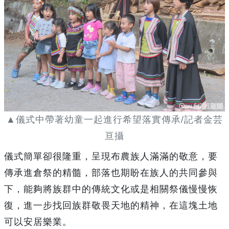
▲儀式中帶著幼童一起進行希望落實傳承/記者金芸
亘攝
儀式簡單卻很隆重，呈現布農族人滿滿的敬意，要
傳承進倉祭的精髓，部落也期盼在族人的共同參與
下，能夠將族群中的傳統文化或是相關祭儀慢慢恢
復，進一步找回族群敬畏天地的精神，在這塊土地
可以安居樂業。