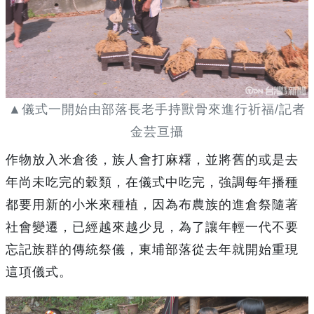
▲儀式一開始由部落長老手持獸骨來進行祈福/記者
金芸亘攝
作物放入米倉後，族人會打麻糬，並將舊的或是去
年尚未吃完的穀類，在儀式中吃完，強調每年播種
都要用新的小米來種植，因為布農族的進倉祭隨著
社會變遷，已經越來越少見，為了讓年輕一代不要
忘記族群的傳統祭儀，東埔部落從去年就開始重現
這項儀式。