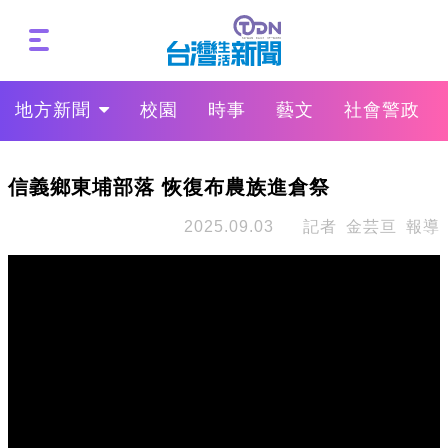
地方新聞
校園
時事
藝文
社會警政
信義鄉東埔部落 恢復布農族進倉祭
2025.09.03
記者 金芸亘 報導