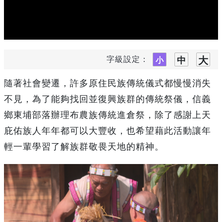
字級設定：
隨著社會變遷，許多原住民族傳統儀式都慢慢消失
不見，為了能夠找回並復興族群的傳統祭儀，信義
鄉東埔部落辦理布農族傳統進倉祭，除了感謝上天
庇佑族人年年都可以大豐收，也希望藉此活動讓年
輕一輩學習了解族群敬畏天地的精神。