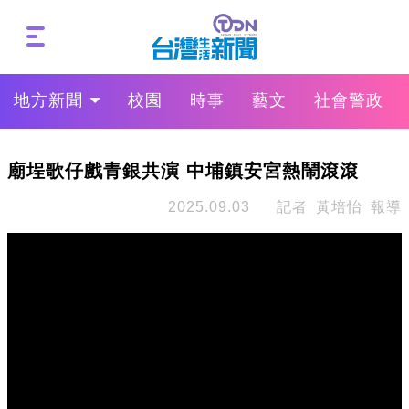
地方新聞
校園
時事
藝文
社會警政
廟埕歌仔戲青銀共演 中埔鎮安宮熱鬧滾滾
2025.09.03
記者 黃培怡 報導