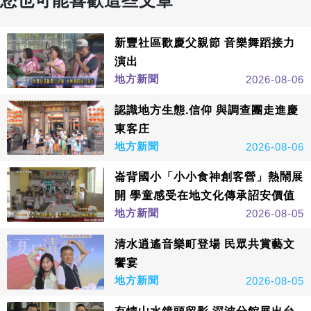
您也可能喜歡這些文章
新豐社區歡慶父親節 音樂舞蹈接力
演出
地方新聞
2026-08-06
認識地方生態.信仰 與調查團走進慶
東客庄
地方新聞
2026-08-06
崙背國小「小小食神創客營」熱鬧展
開 學童感受在地文化傳承詔安價值
地方新聞
2026-08-05
清水逍遙音樂町登場 民眾共賞藝文
饗宴
地方新聞
2026-08-05