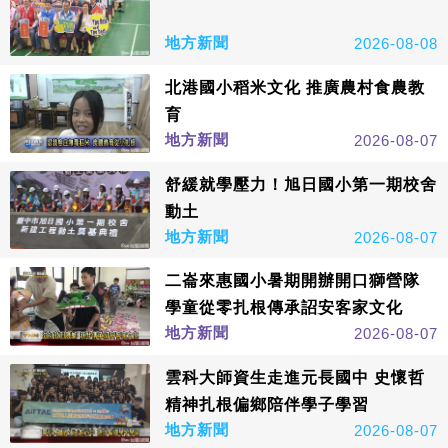
地方新聞
2026-08-08
北港國小稻米文化 推廣農村食農教
育
地方新聞
2026-08-07
舒緩就學壓力！旭日國小第一期校舍
動土
地方新聞
2026-08-07
二崙來惠國小暑期開辦開口獅營隊
學童從零扎根傳承詔安客家文化
地方新聞
2026-08-07
雲科大師資生走進元長國中 史懷哲
精神扎根偏鄉陪伴學子學習
地方新聞
2026-08-07