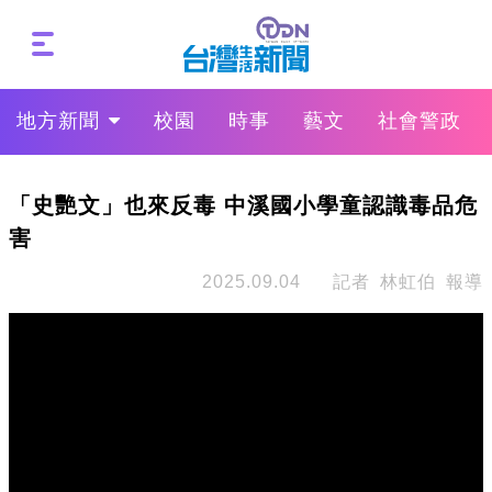
地方新聞
校園
時事
藝文
社會警政
「史艷文」也來反毒 中溪國小學童認識毒品危
害
2025.09.04
記者 林虹伯 報導