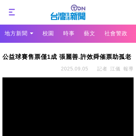
地方新聞
校園
時事
藝文
社會警政
公益球賽售票僅1成 張麗善.許效舜催票助孤老
2025.09.05
記者 江儀 報導