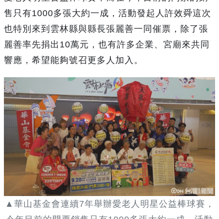
售只有1000多張大約一成，活動發起人許效舜這次
也特別來到雲林縣與縣長張麗善一同催票，除了張
麗善率先捐出10萬元，也有許多企業、宮廟來共同
響應，希望能夠號召更多人加入。
▲華山基金會連續7年舉辦愛老人明星公益棒球賽，