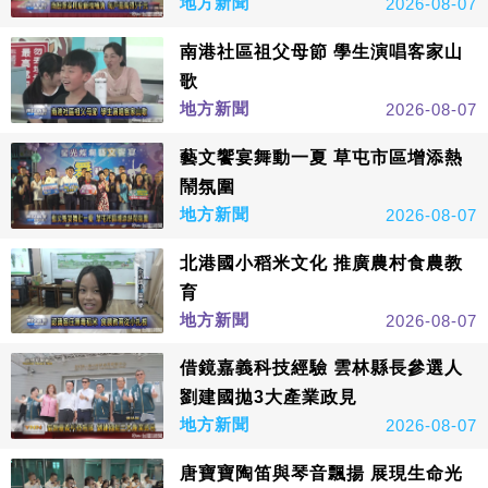
地方新聞
2026-08-07
南港社區祖父母節 學生演唱客家山
歌
地方新聞
2026-08-07
藝文饗宴舞動一夏 草屯市區增添熱
鬧氛圍
地方新聞
2026-08-07
北港國小稻米文化 推廣農村食農教
育
地方新聞
2026-08-07
借鏡嘉義科技經驗 雲林縣長參選人
劉建國拋3大產業政見
地方新聞
2026-08-07
唐寶寶陶笛與琴音飄揚 展現生命光