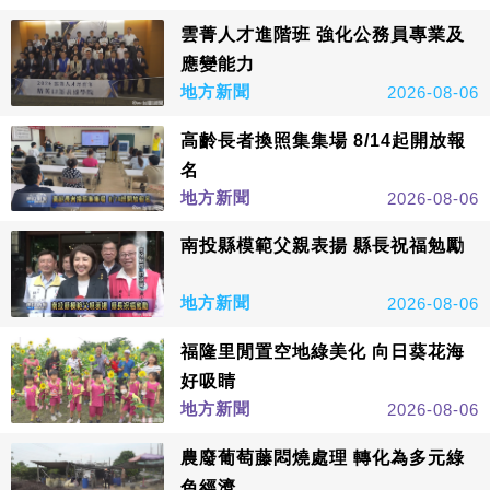
雲菁人才進階班 強化公務員專業及
應變能力
地方新聞
2026-08-06
高齡長者換照集集場 8/14起開放報
名
地方新聞
2026-08-06
南投縣模範父親表揚 縣長祝福勉勵
地方新聞
2026-08-06
福隆里閒置空地綠美化 向日葵花海
好吸睛
地方新聞
2026-08-06
農廢葡萄藤悶燒處理 轉化為多元綠
色經濟