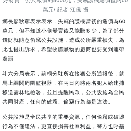
好材質一公尺報價約8000元，失竊護欄總價值約60
萬元/ 記者 江儀 攝
鄉長廖秋蓉表示表示，失竊的護欄當初的造價為60
萬元，但不知道小偷變賣後又能賺多少，為了部分
錢財就隨意偷竊公共設施，造成公所嚴重損失，為
此也提出訴求，希望收購贓物的廠商也要受到連帶
處罰。
斗六分局表示，莿桐分駐所在接獲公所通報後，就
馬上調閱周圍監視器，在兩日內將兩名犯人給逮捕
移送雲林地檢署，並且提醒民眾，公共設施為全民
共同財產，任何的破壞、偷竊行為都是違法。
公共設施是全民共享的重要資源，任何偷竊或破壞
行為不僅違法，更直接損害社區利益，警方也呼籲