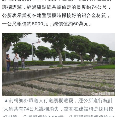
護欄遭竊，經過盤點總共被偷走的長度約74公尺，
公所表示當初在建置護欄時採較好的鋁合金材質，
一公尺報價約8000元，總價值約60萬元。
▲莿桐鄉外環道人行道護欄遭竊，經公所進行統計
大約共有74公尺護欄消失，當初在建設時是採用較