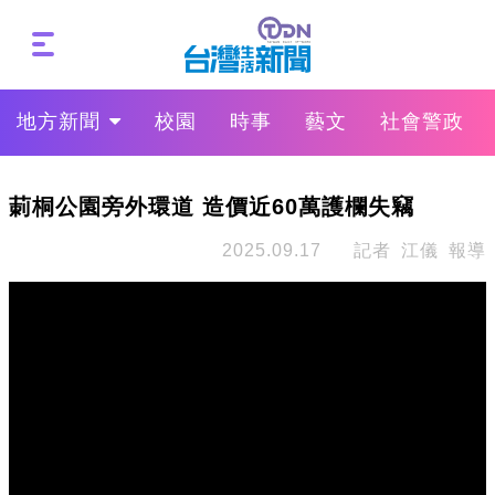
地方新聞
校園
時事
藝文
社會警政
莿桐公園旁外環道 造價近60萬護欄失竊
2025.09.17
記者 江儀 報導