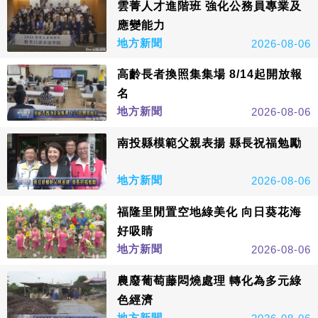
雲菁人才進階班 強化公務員專業及
應變能力
地方新聞
2026-08-06
高齡長者換照集集場 8/14起開放報
名
地方新聞
2026-08-06
南投縣模範父親表揚 縣長祝福勉勵
地方新聞
2026-08-06
福隆里閒置空地綠美化 向日葵花海
好吸睛
地方新聞
2026-08-06
農廢葡萄藤悶燒處理 轉化為多元綠
色經濟
地方新聞