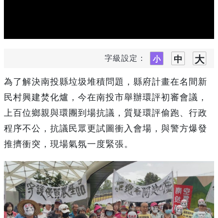
字級設定：
為了解決南投縣垃圾堆積問題，縣府計畫在名間新
民村興建焚化爐，今在南投市舉辦環評初審會議，
上百位鄉親與環團到場抗議，質疑環評偷跑、行政
程序不公，抗議民眾更試圖衝入會場，與警方爆發
推擠衝突，現場氣氛一度緊張。