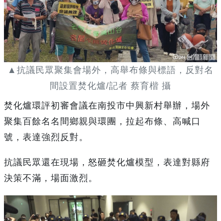
▲抗議民眾聚集會場外，高舉布條與標語，反對名
間設置焚化爐/記者 蔡育楷 攝
焚化爐環評初審會議在南投市中興新村舉辦，場外
聚集百餘名名間鄉親與環團，拉起布條、高喊口
號，表達強烈反對。
抗議民眾還在現場，怒砸焚化爐模型，表達對縣府
決策不滿，場面激烈。