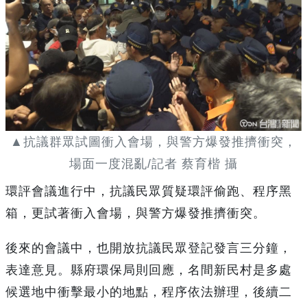
▲抗議群眾試圖衝入會場，與警方爆發推擠衝突，
場面一度混亂/記者 蔡育楷 攝
環評會議進行中，抗議民眾質疑環評偷跑、程序黑
箱，更試著衝入會場，與警方爆發推擠衝突。
後來的會議中，也開放抗議民眾登記發言三分鐘，
表達意見。縣府環保局則回應，名間新民村是多處
候選地中衝擊最小的地點，程序依法辦理，後續二