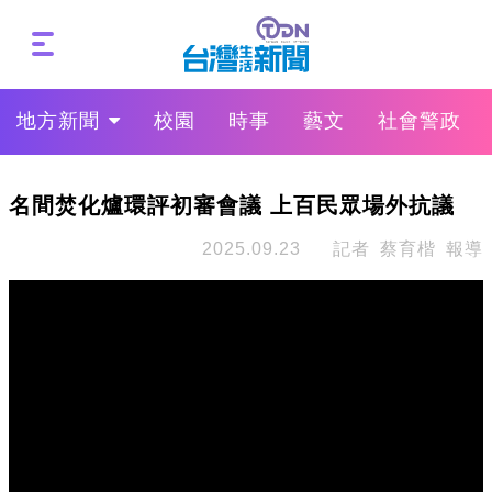
地方新聞
校園
時事
藝文
社會警政
名間焚化爐環評初審會議 上百民眾場外抗議
2025.09.23
記者 蔡育楷 報導