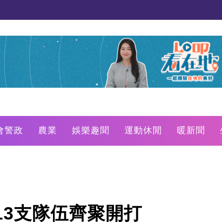
會警政
農業
娛樂趣聞
運動休閒
暖新聞
打
13支隊伍齊聚開打