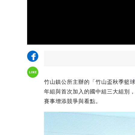
竹山鎮公所主辦的「竹山盃秋季籃
年組與首次加入的國中組三大組別，
賽事增添競爭與看點。