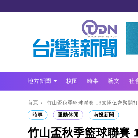
地方新聞
校園
時事
藝文
社
政治
財經
LO叩敲敲門
首頁
竹山盃秋季籃球聯賽 13支隊伍齊聚開
時事
運動休閒
南投新聞
竹山盃秋季籃球聯賽 