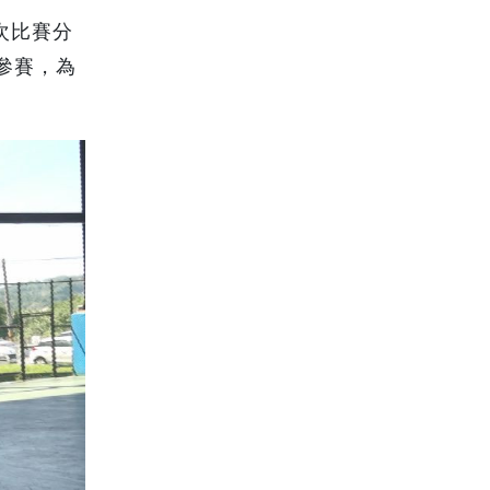
次比賽分
參賽，為