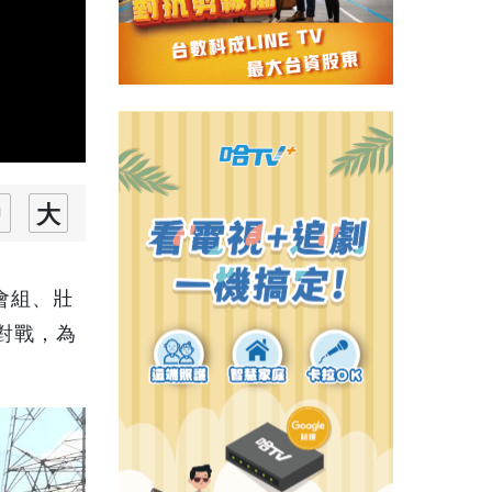
會組、壯
對戰，為