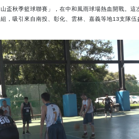
竹山盃秋季籃球聯賽」，在中和風雨球場熱血開戰。這
組，吸引來自南投、彰化、雲林、嘉義等地13支隊伍