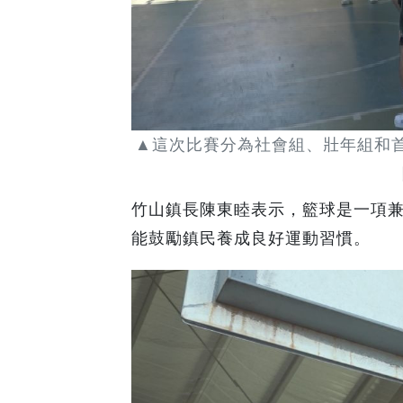
▲這次比賽分為社會組、壯年組和
竹山鎮長陳東睦表示，籃球是一項
能鼓勵鎮民養成良好運動習慣。