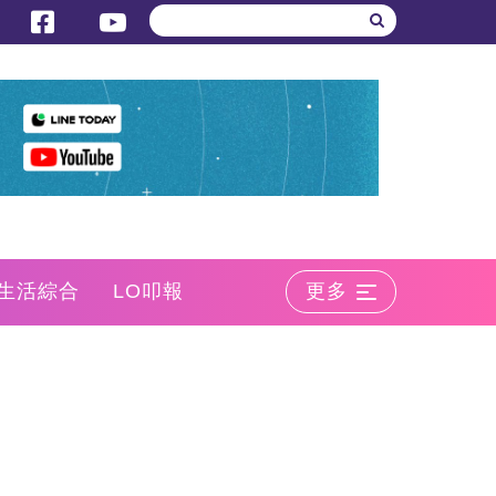
生活綜合
LO叩報
更多