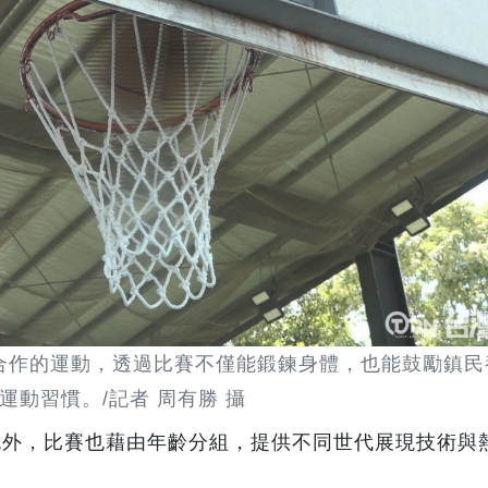
合作的運動，透過比賽不僅能鍛鍊身體，也能鼓勵鎮民
運動習慣。/記者 周有勝 攝
流外，比賽也藉由年齡分組，提供不同世代展現技術與