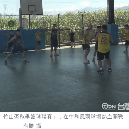
「竹山盃秋季籃球聯賽」，在中和風雨球場熱血開戰。/
有勝 攝