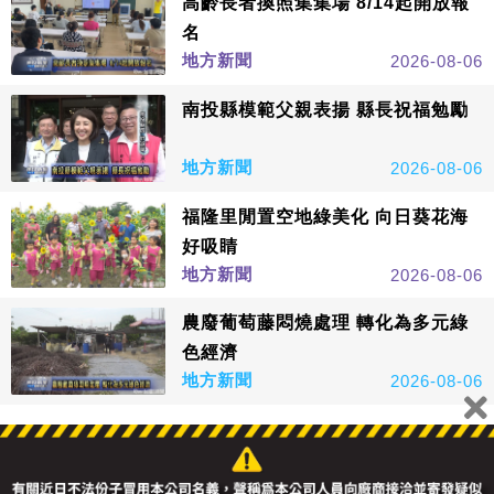
高齡長者換照集集場 8/14起開放報
名
地方新聞
2026-08-06
南投縣模範父親表揚 縣長祝福勉勵
地方新聞
2026-08-06
福隆里閒置空地綠美化 向日葵花海
好吸睛
地方新聞
2026-08-06
農廢葡萄藤悶燒處理 轉化為多元綠
色經濟
地方新聞
2026-08-06
看更多