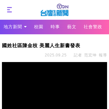
地方新聞
校園
時事
藝文
社會警政
國姓社區陳金枝 美麗人生新書發表
2025.09.25
記者 范宏坤 報導