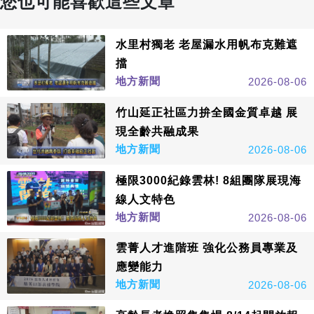
您也可能喜歡這些文章
水里村獨老 老屋漏水用帆布克難遮
擋
地方新聞
2026-08-06
竹山延正社區力拚全國金質卓越 展
現全齡共融成果
地方新聞
2026-08-06
極限3000紀錄雲林! 8組團隊展現海
線人文特色
地方新聞
2026-08-06
雲菁人才進階班 強化公務員專業及
應變能力
地方新聞
2026-08-06