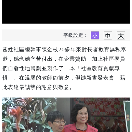
字級設定：
國姓社區總幹事陳金枝20多年來對長者教育無私奉
獻，感念她辛苦付出，在企業贊助，加上社區學員
們自發性地籌劃並製作了一本「社區教育貢獻專
輯」。在溫馨的教師節前夕，舉辦新書發表會，藉
此表達最誠摯的謝意與敬意。