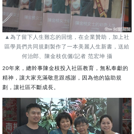
▲為了留下人生難忘的回憶，在企業贊助，加上社
區學員們共同規劃製作了一本美麗人生新書，送給
何治郎、陳金枝伉儷/記者 范宏坤 攝
20年來，總幹事陳金枝投入社區教育，無私奉獻的
精神，讓大家充滿敬意跟感謝，因為他的協助規
劃，讓社區不斷成長。