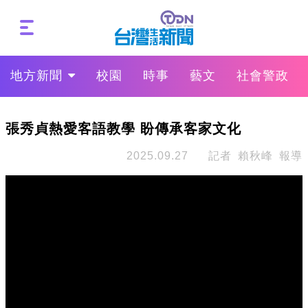
地方新聞
校園
時事
藝文
社會警政
張秀貞熱愛客語教學 盼傳承客家文化
2025.09.27
記者 賴秋峰 報導