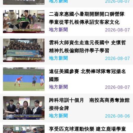
地方新聞
2026-08-07
二崙來惠國小暑期開辦開口獅營隊
學童從零扎根傳承詔安客家文化
地方新聞
2026-08-07
雲科大師資生走進元長國中 史懷哲
精神扎根偏鄉陪伴學子學習
地方新聞
2026-08-07
遠征美國參賽 北勢棒球隊奪冠揚名
國際
地方新聞
2026-08-07
跨科培訓十個月 南投高商勇奪旅館
接待金牌
地方新聞
2026-08-06
享受匹克球運動快樂 建立鹿場學童