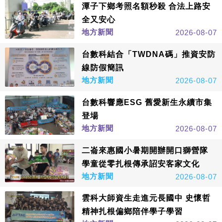
潭子下鄉考照名額秒殺 合法上路安
全又安心
地方新聞
2026-08-07
台數科結合「TWDNA碼」推資安防
線防假簡訊
地方新聞
2026-08-07
台數科響應ESG 舊愛新生永續市集
登場
地方新聞
2026-08-07
二崙來惠國小暑期開辦開口獅營隊
學童從零扎根傳承詔安客家文化
地方新聞
2026-08-07
雲科大師資生走進元長國中 史懷哲
精神扎根偏鄉陪伴學子學習