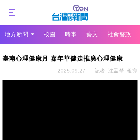
地方新聞
校園
時事
藝文
社會警政
臺南心理健康月 嘉年華健走推廣心理健康
2025.09.27
記者 沈孟瑩 報導