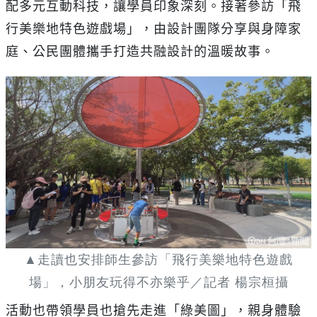
配多元互動科技，讓學員印象深刻。接著參訪「飛
行美樂地特色遊戲場」，由設計團隊分享與身障家
庭、公民團體攜手打造共融設計的溫暖故事。
▲走讀也安排師生參訪「飛行美樂地特色遊戲
場」，小朋友玩得不亦樂乎／記者 楊宗桓攝
活動也帶領學員也搶先走進「綠美圖」，親身體驗