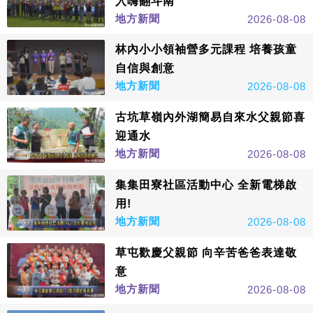
入嗨翻斗南
地方新聞
2026-08-08
林內小小領袖營多元課程 培養孩童
自信與創意
地方新聞
2026-08-08
古坑草嶺內外湖簡易自來水父親節喜
迎通水
地方新聞
2026-08-08
集集田寮社區活動中心 全新電梯啟
用!
地方新聞
2026-08-08
草屯歡慶父親節 向辛苦爸爸表達敬
意
地方新聞
2026-08-08