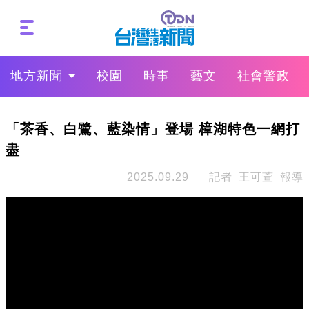
地方新聞
校園
時事
藝文
社會警政
「茶香、白鷺、藍染情」登場 樟湖特色一網打
盡
2025.09.29
記者 王可萱 報導