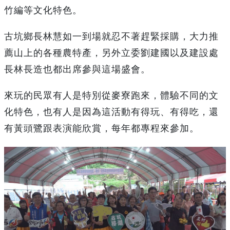
竹編等文化特色。
古坑鄉長林慧如一到場就忍不著趕緊採購，大力推
薦山上的各種農特產，另外立委劉建國以及建設處
長林長造也都出席參與這場盛會。
來玩的民眾有人是特別從麥寮跑來，體驗不同的文
化特色，也有人是因為這活動有得玩、有得吃，還
有黃頭鷺跟表演能欣賞，每年都專程來參加。