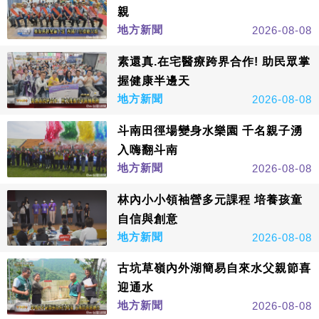
親
地方新聞
2026-08-08
素還真.在宅醫療跨界合作! 助民眾掌
握健康半邊天
地方新聞
2026-08-08
斗南田徑場變身水樂園 千名親子湧
入嗨翻斗南
地方新聞
2026-08-08
林內小小領袖營多元課程 培養孩童
自信與創意
地方新聞
2026-08-08
古坑草嶺內外湖簡易自來水父親節喜
迎通水
地方新聞
2026-08-08