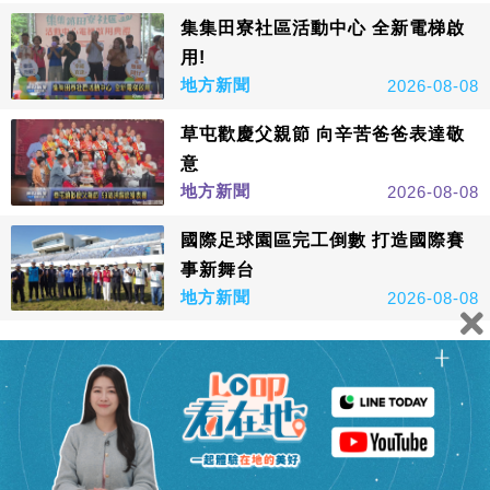
集集田寮社區活動中心 全新電梯啟
用!
地方新聞
2026-08-08
草屯歡慶父親節 向辛苦爸爸表達敬
意
地方新聞
2026-08-08
國際足球園區完工倒數 打造國際賽
事新舞台
地方新聞
2026-08-08
看更多
鑫傳國際多媒體科技股份有限公司版權所有，非經授權，請
勿轉載本網站內容 © All Rights Reserved.