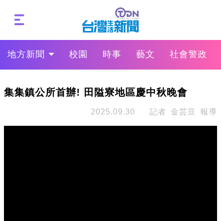
地方新聞
校園
時事
藝文
社會警政
集集鎮公所首辦! 田隘寮地區慶中秋晚會
2025.09.30
記者 金芸亘 報導