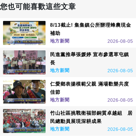
您也可能喜歡這些文章
8/13截止! 集集鎮公所辦理蜂農現金
補助
地方新聞
2026-08-05
民進黨推舉張媛婷 宣布參選草屯鎮
長
地方新聞
2026-08-05
仁愛鄉表揚模範父親 滿場歡樂共度
佳節
地方新聞
2026-08-05
竹山社區挑戰衛福部銅質卓越組 居
民總動員展現深耕成果
地方新聞
2026-08-05