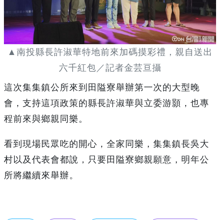
▲南投縣長許淑華特地前來加碼摸彩禮，親自送出
六千紅包／記者金芸亘攝
這次集集鎮公所來到田隘寮舉辦第一次的大型晚
會，支持這項政策的縣長許淑華與立委游顥，也專
程前來與鄉親同樂。
看到現場民眾吃的開心，全家同樂，集集鎮長吳大
村以及代表會都說，只要田隘寮鄉親願意，明年公
所將繼續來舉辦。