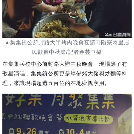
▲集集鎮公所封路大半烤肉晚會宴請田隘寮兩里居
民歡慶中秋節/記者金芸亘攝
在集集兵整中心前封路大辦中秋晚會，現場除了有
歌星演唱，集集鎮公所更是準備烤大豬與炒麵等料
理，來讓現場超過五百位的在地鄉親享用。