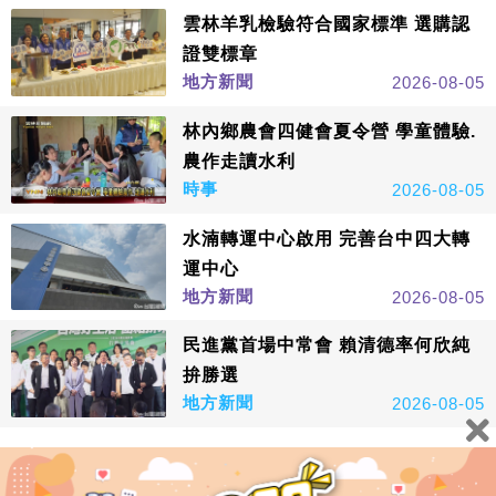
雲林羊乳檢驗符合國家標準 選購認
證雙標章
地方新聞
2026-08-05
林內鄉農會四健會夏令營 學童體驗.
農作走讀水利
時事
2026-08-05
水湳轉運中心啟用 完善台中四大轉
運中心
地方新聞
2026-08-05
民進黨首場中常會 賴清德率何欣純
拚勝選
地方新聞
2026-08-05
看更多