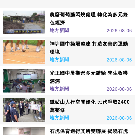
農廢葡萄藤悶燒處理 轉化為多元綠
色經濟
地方新聞
2026-08-06
神圳國中操場整建 打造友善的運動
環境
地方新聞
2026-08-06
光正國中暑期營多元體驗 學生收穫
滿滿
地方新聞
2026-08-06
鐵砧山人行空間優化 民代爭取2400
萬整修
地方新聞
2026-08-06
石虎保育適得其所雙聯展 揭曉石虎