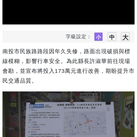
字級設定：
南投市民族路路段因年久失修，路面出現破損與標
線模糊，影響行車安全。為此縣長許淑華前往現場
會勘，並宣布將投入173萬元進行改善，期盼提升市
民交通品質。