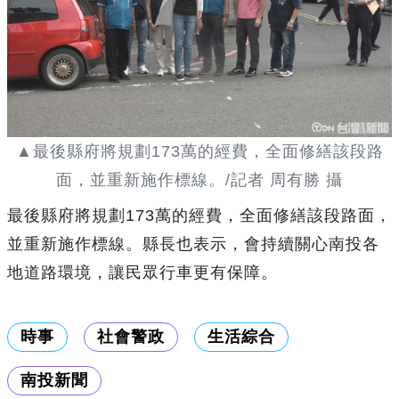
▲最後縣府將規劃173萬的經費，全面修繕該段路
面，並重新施作標線。/記者 周有勝 攝
最後縣府將規劃173萬的經費，全面修繕該段路面，
並重新施作標線。縣長也表示，會持續關心南投各
地道路環境，讓民眾行車更有保障。
時事
社會警政
生活綜合
南投新聞