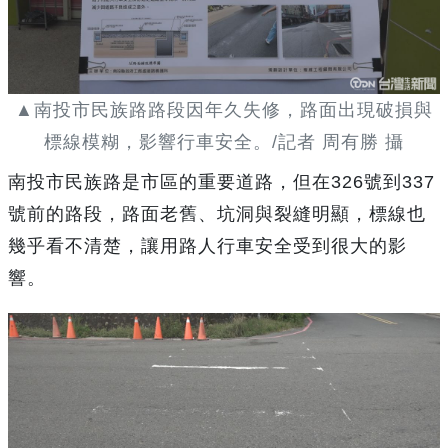
▲南投市民族路路段因年久失修，路面出現破損與
標線模糊，影響行車安全。/記者 周有勝 攝
南投市民族路是市區的重要道路，但在326號到337
號前的路段，路面老舊、坑洞與裂縫明顯，標線也
幾乎看不清楚，讓用路人行車安全受到很大的影
響。