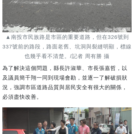
▲南投市民族路是市區的重要道路，但在326號到
337號前的路段，路面老舊、坑洞與裂縫明顯，標線
也幾乎看不清楚。/記者 周有勝 攝
為了解決這個問題，縣長許淑華、市長張嘉哲，以
及議員簡千翔一同到現場會勘，並逐一了解破損狀
況，強調市區道路品質與居民安全有很大的關係，
必須盡快改善。