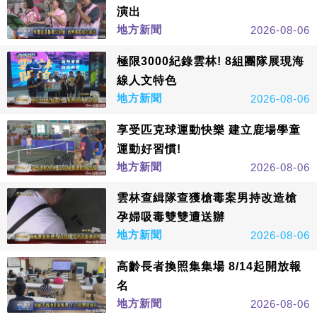
演出
地方新聞
2026-08-06
極限3000紀錄雲林! 8組團隊展現海
線人文特色
地方新聞
2026-08-06
享受匹克球運動快樂 建立鹿場學童
運動好習慣!
地方新聞
2026-08-06
雲林查緝隊查獲槍毒案男持改造槍
孕婦吸毒雙雙遭送辦
地方新聞
2026-08-06
高齡長者換照集集場 8/14起開放報
名
地方新聞
2026-08-06