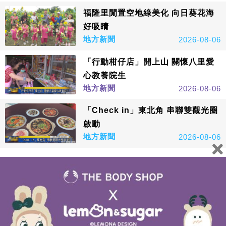
福隆里閒置空地綠美化 向日葵花海
好吸睛
地方新聞
2026-08-06
「行動柑仔店」開上山 關懷八里愛
心教養院生
地方新聞
2026-08-06
「Check in」東北角 串聯雙觀光圈
啟動
地方新聞
2026-08-06
看更多
鑫傳國際多媒體科技股份有限公司版權所有，非經授權，請
勿轉載本網站內容 © All Rights Reserved.