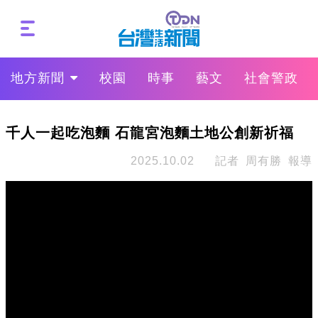
地方新聞
校園
時事
藝文
社會警政
千人一起吃泡麵 石龍宮泡麵土地公創新祈福
2025.10.02
記者 周有勝 報導