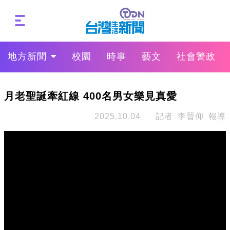
地方新聞
校園
時事
藝文
社會警政
月老聖誕牽紅線 400名男女樂見真愛
2025.10.04
記者 李晉仰 報導