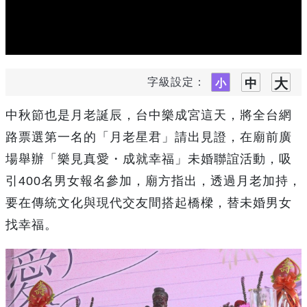
字級設定：
中秋節也是月老誕辰，台中樂成宮這天，將全台網
路票選第一名的「月老星君」請出見證，在廟前廣
場舉辦「樂見真愛・成就幸福」未婚聯誼活動，吸
引400名男女報名參加，廟方指出，透過月老加持，
要在傳統文化與現代交友間搭起橋樑，替未婚男女
找幸福。