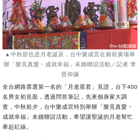
▲中秋節也是月老誕辰，台中樂成宮在廟前廣場舉
辦「樂見真愛・成就幸福」未婚聯誼活動／記者 李
晉仰攝
全台網路票選第一名的「月老星君」見證，台下400
名男女初見面，透過問答筆記，先來個身家大調
查，中秋前夕，台中樂成宮特別舉辦「樂見真愛・
成就幸福」未婚聯誼活動，希望讓聖誕的月老幫忙
牽起紅線。