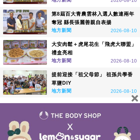
2026-08-10
第8屆百大青農雲林入選人數連兩年
奪冠 縣長張麗善親自表揚
地方新聞
2026-08-10
大安肉鬆＋虎尾花生「飛虎大聯盟」
禮盒亮相
地方新聞
2026-08-10
提前迎接「祖父母節」 祖孫共學香
草鹽DIY
地方新聞
2026-08-10
看更多
鑫傳國際多媒體科技股份有限公司版權所有，非經授權，請