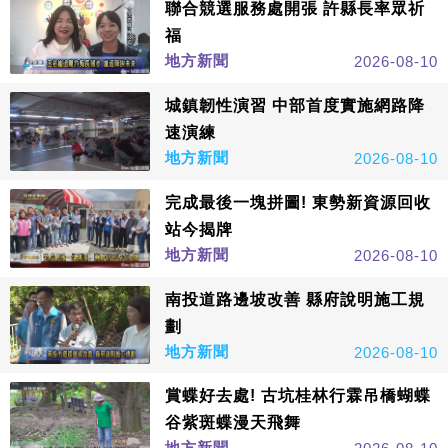
聯合競選服務處開張 許縣長率眾祈
福
地方新聞
2026-08-10
城鎮韌性演習 中部首度實施網路降
速演練
地方新聞
2026-08-10
完成最後一塊拼圖! 東勢新資源回收
站今揭牌
地方新聞
2026-08-10
南投道路邊坡改善 縣府說明施工規
劃
地方新聞
2026-08-10
賞蝶好去處! 古坑桂林行霖吊橋蝴蝶
谷紫斑蝶漫天飛舞
地方新聞