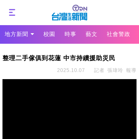
地方新聞
校園
時事
藝文
社會警政
整理二手傢俱到花蓮 中市持續援助災民
2025.10.07
記者 張瑋玲 報導