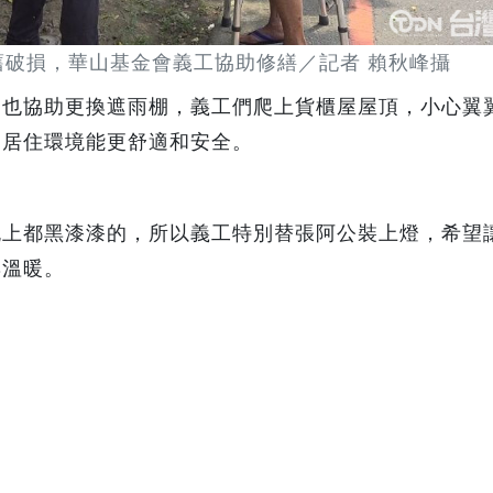
舊破損，華山基金會義工協助修繕／記者 賴秋峰攝
們也協助更換遮雨棚，義工們爬上貨櫃屋屋頂，小心翼
的居住環境能更舒適和安全。
晚上都黑漆漆的，所以義工特別替張阿公裝上燈，希望
與溫暖。