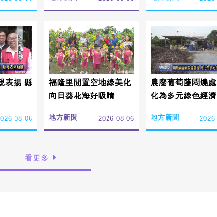
親表揚 縣
福隆里閒置空地綠美化
農廢葡萄藤悶燒處
向日葵花海好吸睛
化為多元綠色經濟
地方新聞
地方新聞
2026-08-06
2026-08-06
2026
看更多