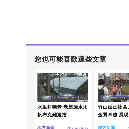
您也可能喜歡這些文章
水里村獨老 老屋漏水用
竹山延正社區
帆布克難遮擋
金質卓越 展
成果
地方新聞
地方新聞
2026-08-06