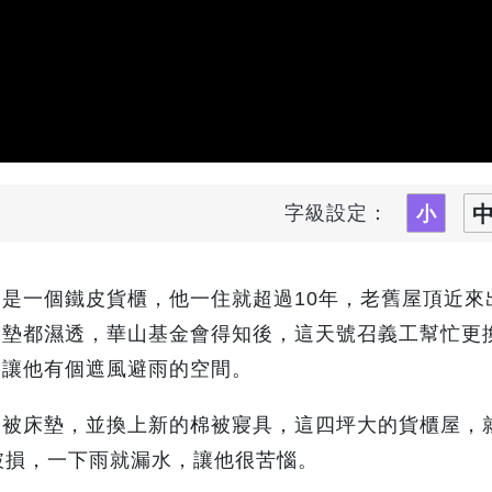
字級設定：
是一個鐵皮貨櫃，他一住就超過10年，老舊屋頂近來
床墊都濕透，華山基金會得知後，這天號召義工幫忙更
，讓他有個遮風避雨的空間。
棉被床墊，並換上新的棉被寢具，這四坪大的貨櫃屋，
破損，一下雨就漏水，讓他很苦惱。