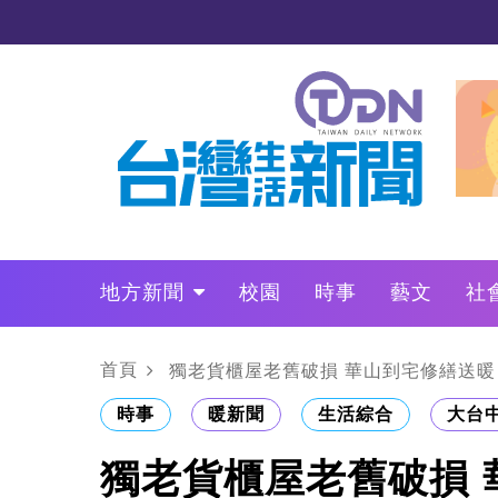
地方新聞
校園
時事
藝文
社
政治
財經
LO叩敲敲門
首頁
獨老貨櫃屋老舊破損 華山到宅修繕送暖
時事
暖新聞
生活綜合
大台
獨老貨櫃屋老舊破損 