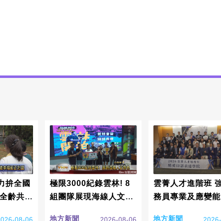
力拚全國
極限3000紀錄雲林! 8
雲菁人才進階班 
現全齡共融
組團隊展現海線人文特
務員專業及應變能
色
地方新聞
地方新聞
2026-08-06
2026-08-06
2026