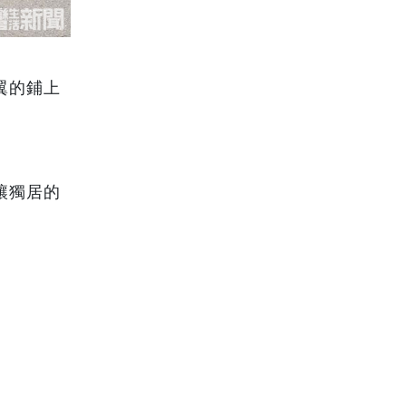
翼的鋪上
讓獨居的