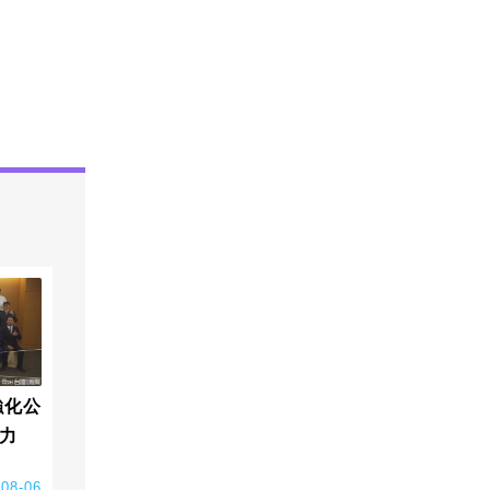
強化公
力
-08-06