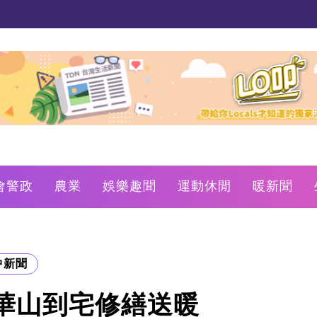
會警政
農業
娛樂趣聞
運動休閒
暖新聞
中新聞
華山到宅修繕送暖