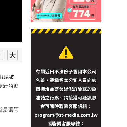
出現破
換新的遮
就是張阿