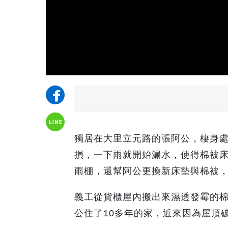
獨居在大里立元路的張阿公，棲身處
損，一下雨就開始漏水，使得棉被
雨棚，還幫阿公更換新床墊與棉被
義工從貨櫃屋內搬出來濕透發霉的
公住了10多年的家，近來因為屋頂