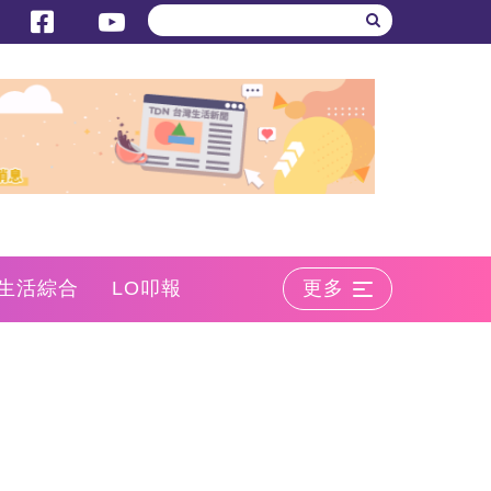
生活綜合
LO叩報
更多