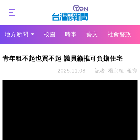
地方新聞
校園
時事
藝文
社會警政
青年租不起也買不起 議員籲推可負擔住宅
2025.11.08
記者 楊宗桓 報導