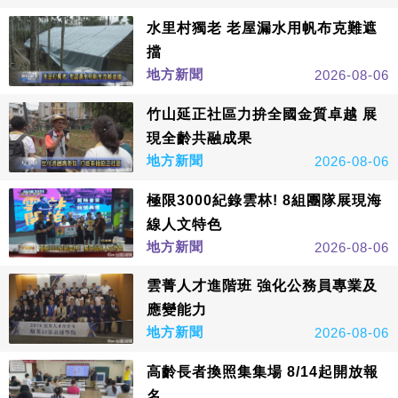
水里村獨老 老屋漏水用帆布克難遮
擋
地方新聞
2026-08-06
竹山延正社區力拚全國金質卓越 展
現全齡共融成果
地方新聞
2026-08-06
極限3000紀錄雲林! 8組團隊展現海
線人文特色
地方新聞
2026-08-06
雲菁人才進階班 強化公務員專業及
應變能力
地方新聞
2026-08-06
高齡長者換照集集場 8/14起開放報
名