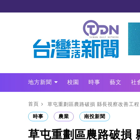
地方新聞
校園
時事
藝文
社
政治
財經
LO叩敲敲門
首頁
草屯重劃區農路破損 縣長視察改善工程
時事
農業
南投新聞
草屯重劃區農路破損 