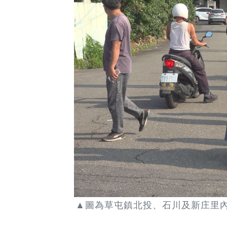
▲圖為草屯鎮北投、石川及新庄里內