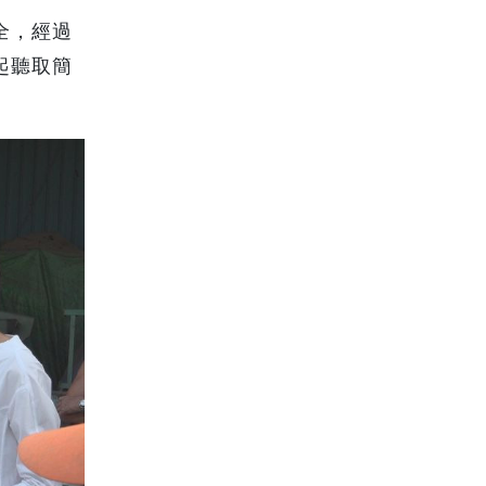
全，經過
起聽取簡