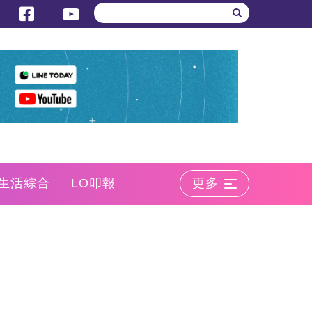
生活綜合
LO叩報
更多