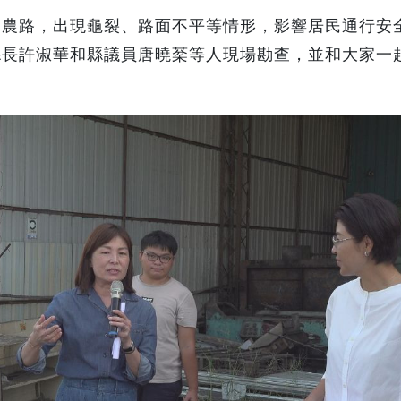
處農路，出現龜裂、路面不平等情形，影響居民通行安
縣長許淑華和縣議員唐曉棻等人現場勘查，並和大家一
。