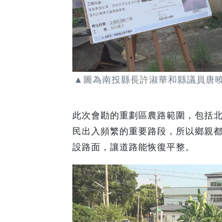
▲圖為南投縣長許淑華和縣議員唐曉
此次會勘的重劃區農路範圍，包括
民出入頻繁的重要路段，所以鄉親
設路面，讓道路能恢復平整。