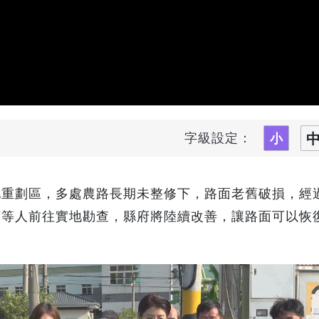
字級設定：
地重劃區，多處農路長期未整修下，路面老舊破損，經
棻等人前往實地勘查，縣府將陸續改善，讓路面可以恢