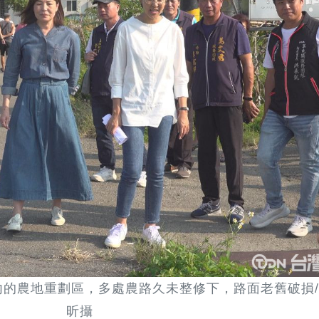
的農地重劃區，多處農路久未整修下，路面老舊破損
昕攝