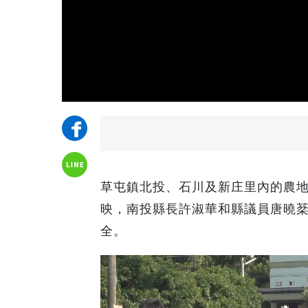
草屯鎮北投、石川及新庄里內的農
映，南投縣長許淑華和縣議員唐曉
全。