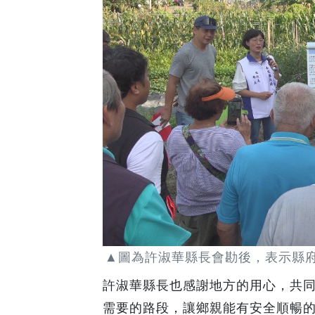
▲圖為許淑華縣長會勘後，表示縣府
許淑華縣長也感謝地方的用心，共
需要的路段，讓鄉親能有安全順暢