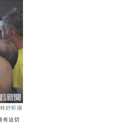
者林妤昕攝
善有迫切