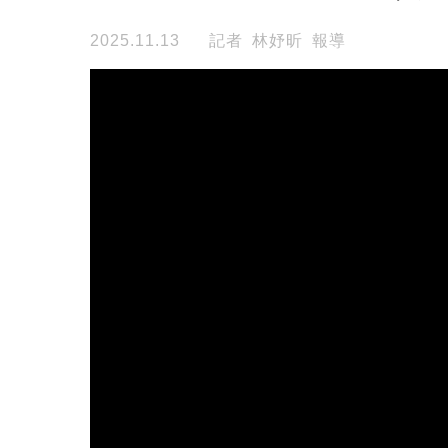
2025.11.13
記者 林妤昕 報導