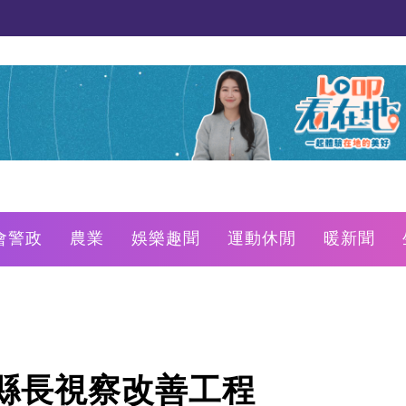
會警政
農業
娛樂趣聞
運動休閒
暖新聞
縣長視察改善工程