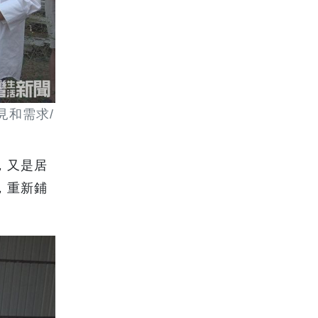
見和需求/
，又是居
，重新鋪