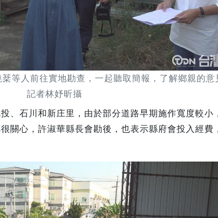
棻等人前往實地勘查，一起聽取簡報，了解鄉親的意
記者林妤昕攝
北投、石川和新庄里，由於部分道路早期施作寬度較小
都很關心，許淑華縣長會勘後，也表示縣府會投入經費