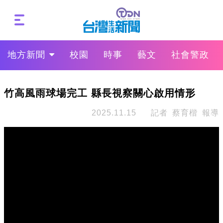
地方新聞
校園
時事
藝文
社會警政
竹高風雨球場完工 縣長視察關心啟用情形
2025.11.15
記者 蔡育楷 報導