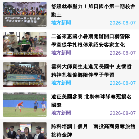
舒緩就學壓力！旭日國小第一期校舍
動土
地方新聞
2026-08-07
二崙來惠國小暑期開辦開口獅營隊
學童從零扎根傳承詔安客家文化
地方新聞
2026-08-07
雲科大師資生走進元長國中 史懷哲
精神扎根偏鄉陪伴學子學習
地方新聞
2026-08-07
遠征美國參賽 北勢棒球隊奪冠揚名
國際
地方新聞
2026-08-07
跨科培訓十個月 南投高商勇奪旅館
接待金牌