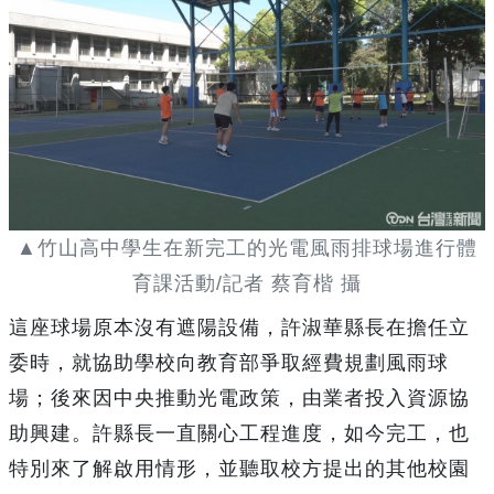
▲竹山高中學生在新完工的光電風雨排球場進行體
育課活動/記者 蔡育楷 攝
這座球場原本沒有遮陽設備，許淑華縣長在擔任立
委時，就協助學校向教育部爭取經費規劃風雨球
場；後來因中央推動光電政策，由業者投入資源協
助興建。許縣長一直關心工程進度，如今完工，也
特別來了解啟用情形，並聽取校方提出的其他校園