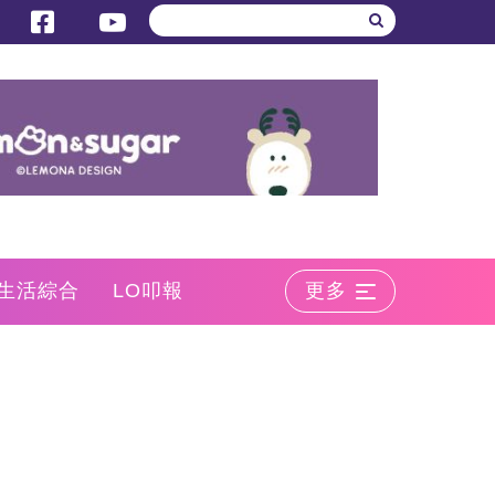
生活綜合
LO叩報
更多