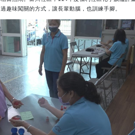
透過趣味闖關的方式，讓長輩動腦，也訓練手腳。