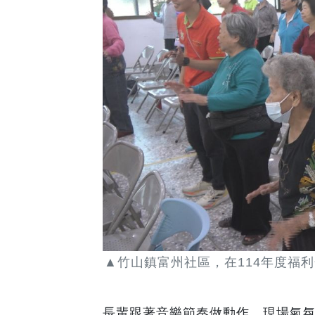
▲竹山鎮富州社區，在114年度福
長輩跟著音樂節奏做動作，現場氣氛