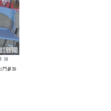
 攝
出門參加