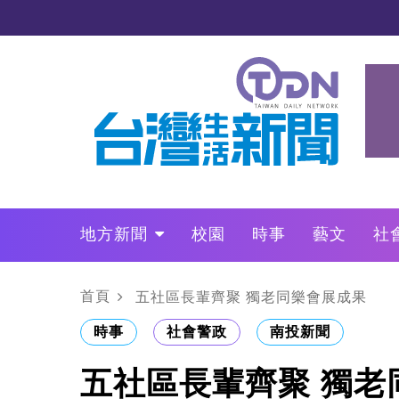
地方新聞
校園
時事
藝文
社
政治
財經
LO叩敲敲門
首頁
五社區長輩齊聚 獨老同樂會展成果
時事
社會警政
南投新聞
五社區長輩齊聚 獨老