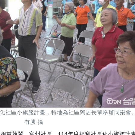
利化社區小旗艦計畫，特地為社區獨居長輩舉辦同樂會。
有勝 攝
相當熱鬧。富州社區，114年度福利社區化小旗艦計