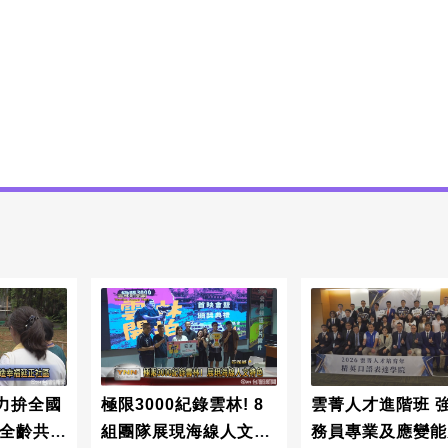
力拚全國
極限3000紀錄雲林! 8
雲菁人才進階班 
現全齡共融
組團隊展現海線人文特
務員專業及應變能