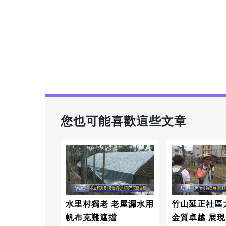
您也可能喜歡這些文章
水里村獨老 老屋漏水用
竹山延正社區
帆布克難遮擋
金質卓越 展