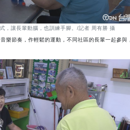
式，讓長輩動腦，也訓練手腳。/記者 周有勝 攝
著音樂節奏，作輕鬆的運動，不同社區的長輩一起參與