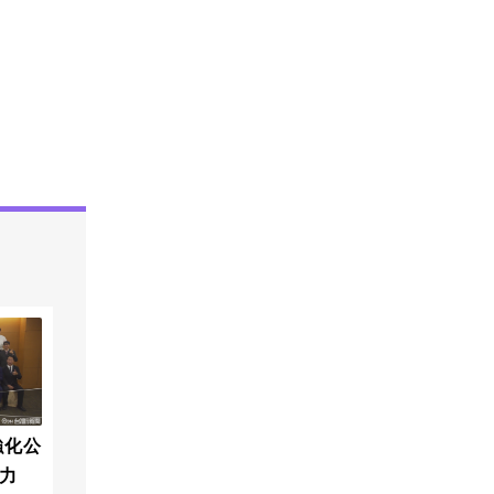
強化公
力