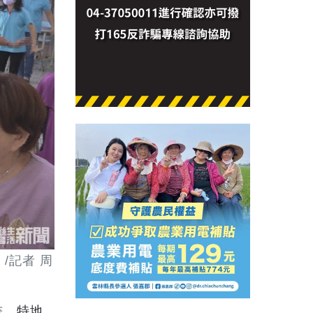
/記者 周
畫，特地