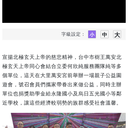
字級設定：
宣揚北極玄天上帝的慈悲精神，台中市樹王萬安北
極玄天上帝同心會結合立委何欣純服務團隊純等多
個單位，這天在大里萬安宮前舉辦一場親子公益園
遊會，號召會員們攜家帶眷出來做公益，同時主辦
單位也捐獎助學金給永隆國小及烏日五光國小等鄰
近學校，讓這些經濟較弱勢的族群感受社會溫馨。