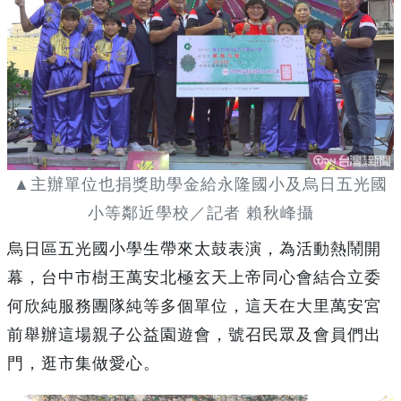
▲主辦單位也捐獎助學金給永隆國小及烏日五光國
小等鄰近學校／記者 賴秋峰攝
烏日區五光國小學生帶來太鼓表演，為活動熱鬧開
幕，台中市樹王萬安北極玄天上帝同心會結合立委
何欣純服務團隊純等多個單位，這天在大里萬安宮
前舉辦這場親子公益園遊會，號召民眾及會員們出
門，逛市集做愛心。