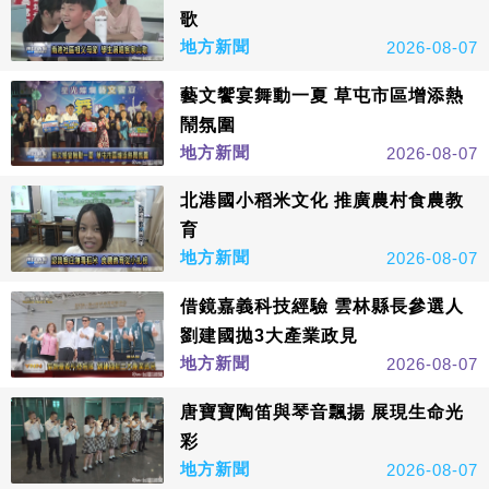
歌
地方新聞
2026-08-07
藝文饗宴舞動一夏 草屯市區增添熱
鬧氛圍
地方新聞
2026-08-07
北港國小稻米文化 推廣農村食農教
育
地方新聞
2026-08-07
借鏡嘉義科技經驗 雲林縣長參選人
劉建國拋3大產業政見
地方新聞
2026-08-07
唐寶寶陶笛與琴音飄揚 展現生命光
彩
地方新聞
2026-08-07