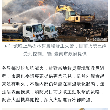
▲21號晚上烏樹林暫置場發生火警，目前火勢已經
受到控制。/圖 臺南市政府提供
各界都期盼加強滅火，針對當地救災環境和救災過
程，市府也委請專家提供專業意見，雖然外觀看起
來沒有明火，不過內部仍然處在高溫炭化狀態，無
法靠表面撲滅，消防局目前採取主動攻擊的策略，
配合大型機具開挖，深入火點進行冷卻降溫。