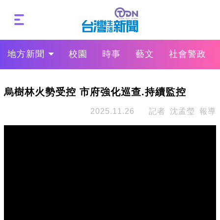
地方新聞
校園
時事
藝文
社會警政
烏樹林火勢受控 市府強化巡查.持續監控
2025.11.26
記者 沈孟瑩 報導