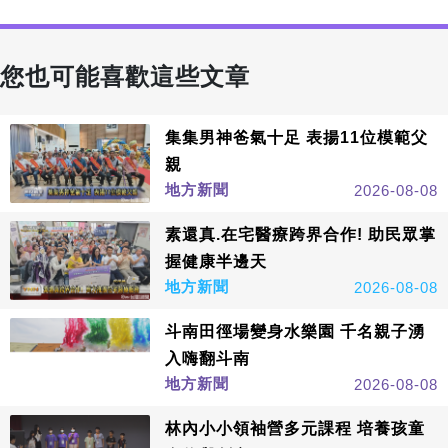
您也可能喜歡這些文章
集集男神爸氣十足 表揚11位模範父
親
地方新聞
2026-08-08
素還真.在宅醫療跨界合作! 助民眾掌
握健康半邊天
地方新聞
2026-08-08
斗南田徑場變身水樂園 千名親子湧
入嗨翻斗南
地方新聞
2026-08-08
林內小小領袖營多元課程 培養孩童