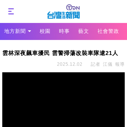
地方新聞
校園
時事
藝文
社會警政
雲林深夜飆車擾民 雲警掃蕩改裝車隊逮21人
2025.12.02
記者 江儀 報導