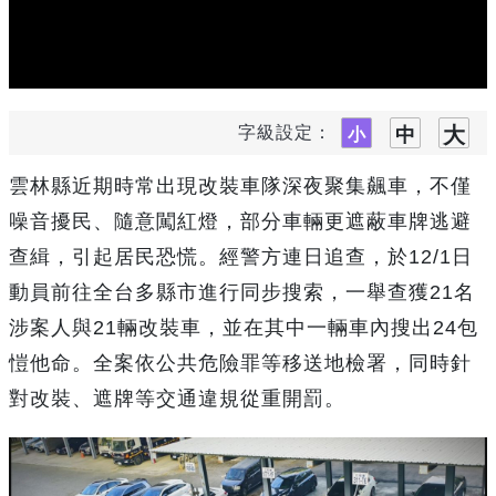
字級設定：
雲林縣近期時常出現改裝車隊深夜聚集飆車，不僅
噪音擾民、隨意闖紅燈，部分車輛更遮蔽車牌逃避
查緝，引起居民恐慌。經警方連日追查，於12/1日
動員前往全台多縣市進行同步搜索，一舉查獲21名
涉案人與21輛改裝車，並在其中一輛車內搜出24包
愷他命。全案依公共危險罪等移送地檢署，同時針
對改裝、遮牌等交通違規從重開罰。