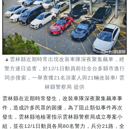
▲雲林縣近期時常出現改裝車隊深夜聚集飆車，經
警方連日追查，於12/1日動員前往全台多縣市進行
同步搜索，一舉查獲21名涉案人與21輛改裝車/ 雲
林縣警察局 提供
雲林縣在近期時常發生，改裝車隊深夜聚集飆車事
件，造成許多民眾的困擾，為了阻止類似事件再次
發生，雲林縣地檢署指示雲林縣警察局成立專案小
組，並在12/1日動員各局80名警力，兵分21路，全