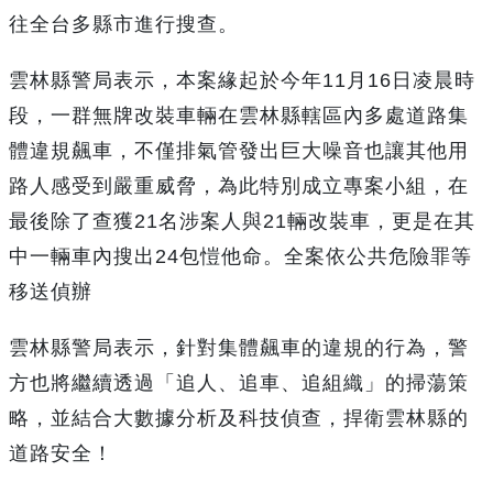
往全台多縣市進行搜查。
雲林縣警局表示，本案緣起於今年11月16日凌晨時
段，一群無牌改裝車輛在雲林縣轄區內多處道路集
體違規飆車，不僅排氣管發出巨大噪音也讓其他用
路人感受到嚴重威脅，為此特別成立專案小組，在
最後除了查獲21名涉案人與21輛改裝車，更是在其
中一輛車內搜出24包愷他命。全案依公共危險罪等
移送偵辦
雲林縣警局表示，針對集體飆車的違規的行為，警
方也將繼續透過「追人、追車、追組織」的掃蕩策
略，並結合大數據分析及科技偵查，捍衛雲林縣的
道路安全！