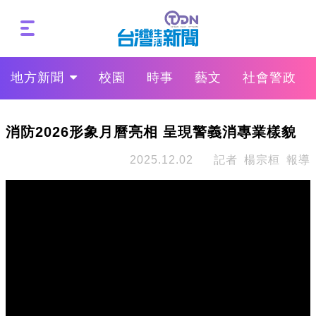
地方新聞
校園
時事
藝文
社會警政
消防2026形象月曆亮相 呈現警義消專業樣貌
2025.12.02
記者 楊宗桓 報導