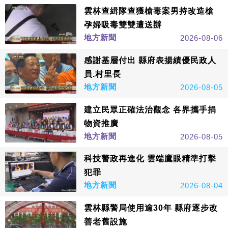
雲林查緝隊查獲槍毒案男持改造槍
孕婦吸毒雙雙遭送辦
地方新聞
2026-08-06
感謝基層付出 縣府表揚績優民政人
員.村里長
地方新聞
2026-08-05
建立民眾正確法治觀念 各界攜手捐
物資推廣
地方新聞
2026-08-05
科技警政再進化 雲端鷹眼精準打擊
犯罪
地方新聞
2026-08-04
雲林縣警局使用逾30年 縣府逐步改
善老舊設施