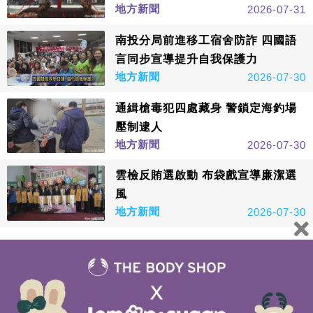
地方新聞
2026-07-31
南投分局前進移工宿舍防詐 四國語
言同步宣導提升自我保護力
地方新聞
2026-07-30
通緝槍毒犯四處藏身 警鎖定海釣場
壓制逮人
地方新聞
2026-07-30
雲檢反賄選啟動 布袋戲宣導廉潔選
風
地方新聞
2026-07-30
看更多