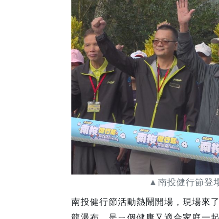
▲南投健行節登場
南投健行節活動熱鬧開場，現場來了
龍瀑布，是ㄧ個健康又適合家庭一