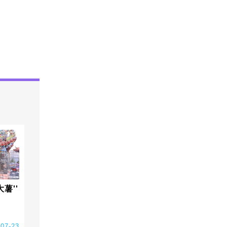
薯''
-07-23