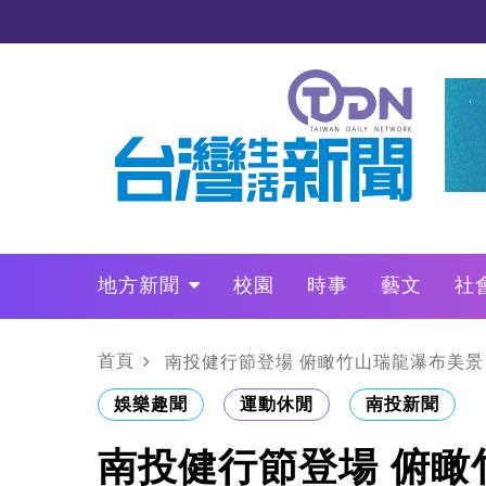
地方新聞
校園
時事
藝文
社
政治
財經
LO叩敲敲門
首頁
南投健行節登場 俯瞰竹山瑞龍瀑布美景
娛樂趣聞
運動休閒
南投新聞
南投健行節登場 俯瞰