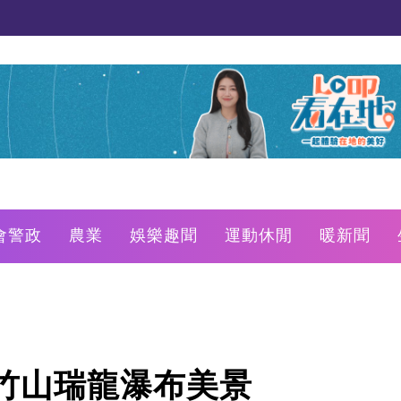
會警政
農業
娛樂趣聞
運動休閒
暖新聞
竹山瑞龍瀑布美景