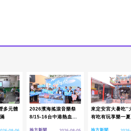
營多元體
2026濱海搖滾音樂祭
來定安宮大暑吃''大
滿
8/15-16台中港熱血開
有吃有玩享樂一夏
唱
地方新聞
地方新聞
2026-08-06
2026-08-05
2026