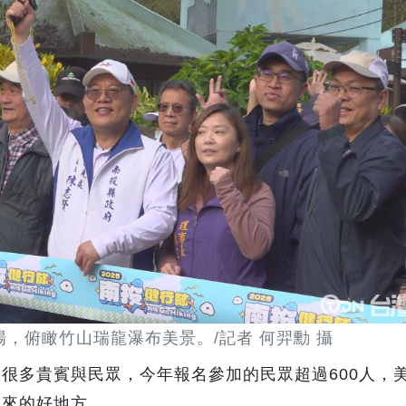
，俯瞰竹山瑞龍瀑布美景。/記者 何羿勳 攝
很多貴賓與民眾，今年報名參加的民眾超過600人，
起來的好地方。