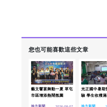
您也可能喜歡這些文章
藝文饗宴舞動一夏 草屯
光正國中暑期
市區增添熱鬧氛圍
驗 學生收穫滿
地方新聞
地方新聞
2026-08-07