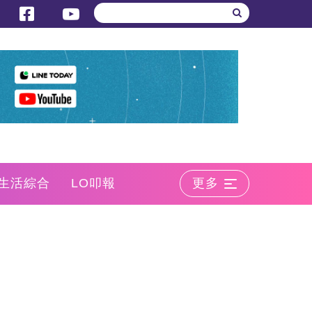
生活綜合
LO叩報
更多