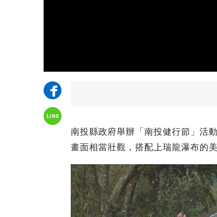
南投縣政府舉辦「南投健行節」活動
畫面相當壯觀，搭配上瑞龍瀑布的