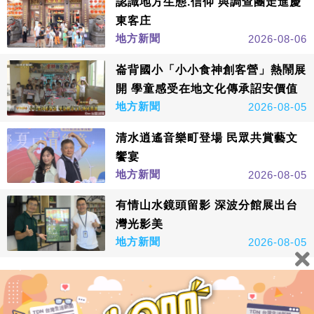
認識地方生態.信仰 與調查團走進慶
東客庄
地方新聞
2026-08-06
崙背國小「小小食神創客營」熱鬧展
開 學童感受在地文化傳承詔安價值
地方新聞
2026-08-05
清水逍遙音樂町登場 民眾共賞藝文
饗宴
地方新聞
2026-08-05
有情山水鏡頭留影 深波分館展出台
灣光影美
地方新聞
2026-08-05
看更多