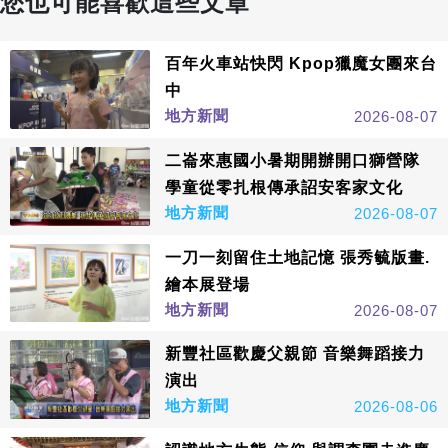
您也可能喜歡這些文章
百年火車站快閃 Kpop獵魔女團來台
中
地方新聞
2026-08-07
二崙來惠國小暑期開辦開口獅營隊
學童從零扎根傳承詔安客家文化
地方新聞
2026-08-07
一刀一刻留住土地記憶 張秀毓版畫.
繪本展登場
地方新聞
2026-08-07
新豐社區歡慶父親節 音樂舞蹈接力
演出
地方新聞
2026-08-06