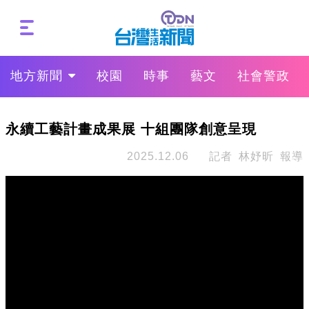
地方新聞
校園
時事
藝文
社會警政
永續工藝計畫成果展 十組團隊創意呈現
2025.12.06
記者 林妤昕 報導