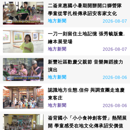
二崙來惠國小暑期開辦開口獅營隊
學童從零扎根傳承詔安客家文化
地方新聞
2026-08-07
一刀一刻留住土地記憶 張秀毓版畫.
繪本展登場
地方新聞
2026-08-07
新豐社區歡慶父親節 音樂舞蹈接力
演出
地方新聞
2026-08-06
認識地方生態.信仰 與調查團走進慶
東客庄
地方新聞
2026-08-06
崙背國小「小小食神創客營」熱鬧展
開 學童感受在地文化傳承詔安價值