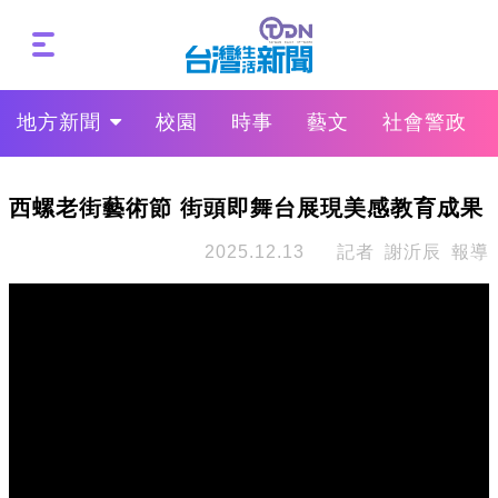
地方新聞
校園
時事
藝文
社會警政
西螺老街藝術節 街頭即舞台展現美感教育成果
2025.12.13
記者 謝沂辰 報導