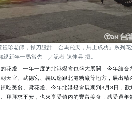
黃鈺珍老師，操刀設計「金馬飛天，馬上成功」系列花
鄉親新年一馬當先。／記者 陳佳昇 攝。
彩的花燈，一年一度的北港燈會也盛大展開，今年結合
、朝天宮、武德宮、義民廟跟北港糖廠等地方，展出精
鎮吃美食、賞花燈。今年北港燈會展期到3月8日，歡
燈、拜拜求平安，也來享受鎮內的豐富美食，感受過年