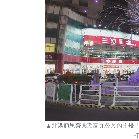
▲北港顏思齊圓環高九公尺的主燈「
打