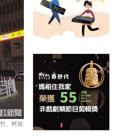
以竹、蚵殼