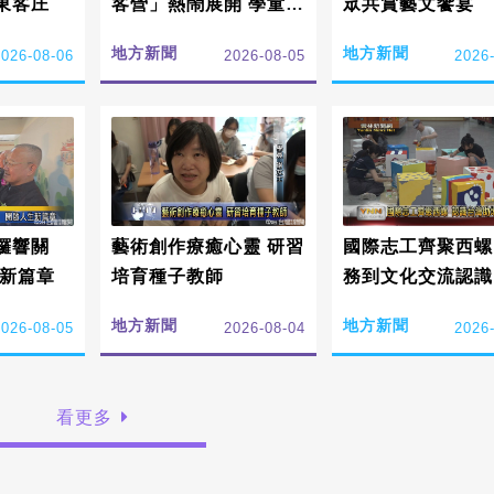
東客庄
客營」熱鬧展開 學童感
眾共賞藝文饗宴
受在地文化傳承詔安價
地方新聞
地方新聞
2026-08-06
2026-08-05
2026
值
鑼響關
藝術創作療癒心靈 研習
國際志工齊聚西螺
生新篇章
培育種子教師
務到文化交流認識
協助地方發展
地方新聞
地方新聞
2026-08-05
2026-08-04
2026
看更多