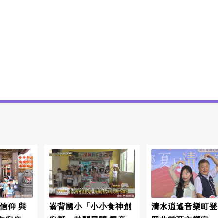
信仰 與
崙背國小「小小食神創
清水逍遙音樂町登