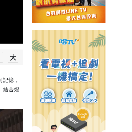
同記憶，
，結合燈