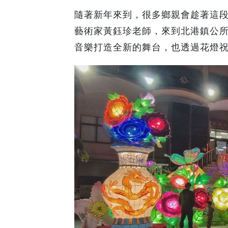
隨著新年來到，很多鄉親會趁著這
藝術家黃鈺珍老師，來到北港鎮公
音樂打造全新的舞台，也透過花燈