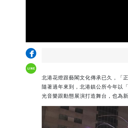
北港花燈跟藝閣文化傳承已久，「
隨著過年來到，北港鎮公所今年以
光音樂跟動態展演打造舞台，也為