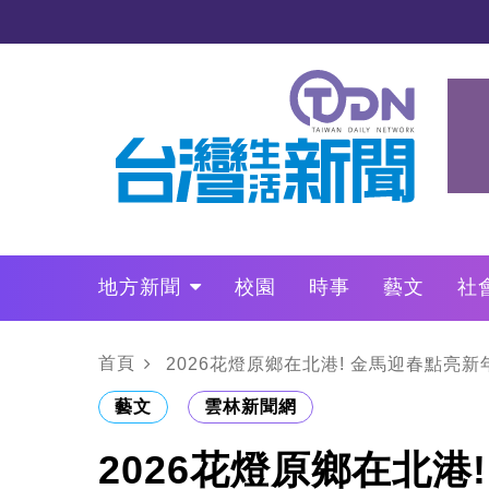
地方新聞
校園
時事
藝文
社
政治
財經
LO叩敲敲門
首頁
2026花燈原鄉在北港! 金馬迎春點亮新
藝文
雲林新聞網
2026花燈原鄉在北港