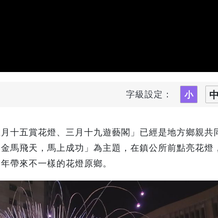
字級設定：
正月十五賞花燈、三月十九遊藝閣」已經是地方鄉親共
「金馬飛天，馬上成功」為主題，在鎮公所前點亮花燈
新年帶來不一樣的花燈原鄉。