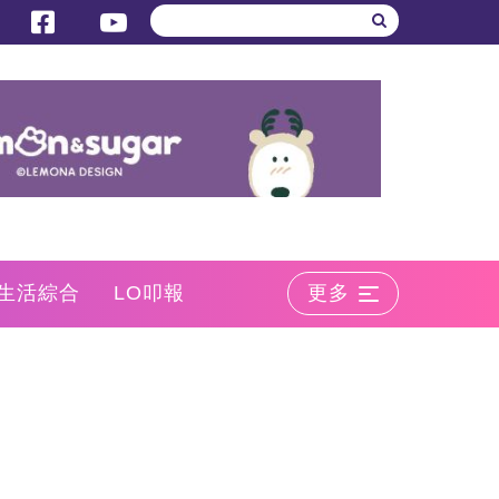
生活綜合
LO叩報
更多