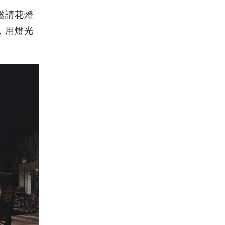
邀請花燈
，用燈光