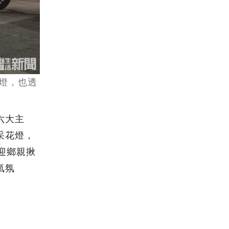
燈，也透
六大主
采花燈，
迎鄉親揪
氣氛