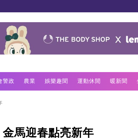
會警政
農業
娛樂趣聞
運動休閒
暖新聞
年
! 金馬迎春點亮新年