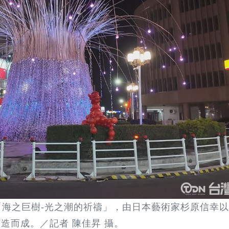
海之巨樹-光之潮的祈禱」，由日本藝術家杉原信幸
造而成。／記者 陳佳昇 攝。