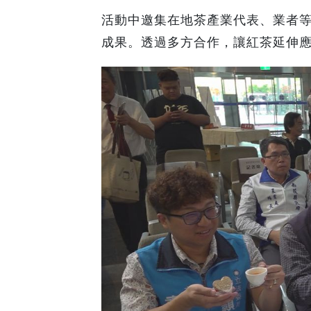
活動中邀集在地茶產業代表、業者
成果。透過多方合作，讓紅茶延伸