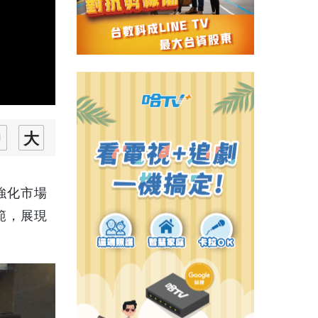
強化市場
範，展現