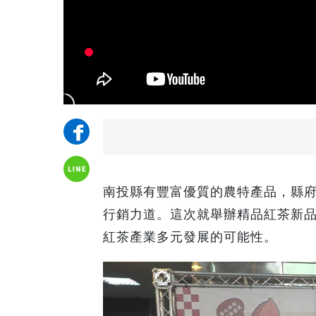
南投縣有豐富優質的農特產品，縣
行銷力道。這次就舉辦精品紅茶新
紅茶產業多元發展的可能性。