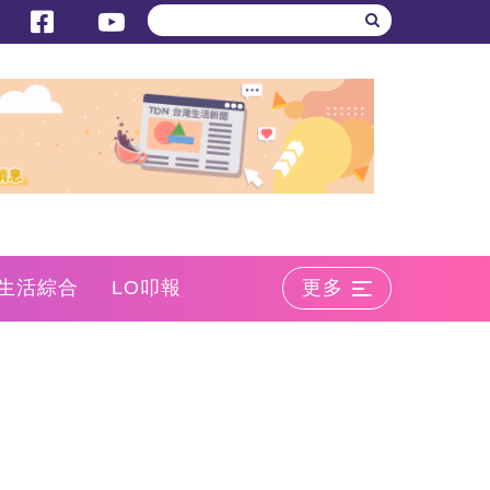
生活綜合
LO叩報
更多