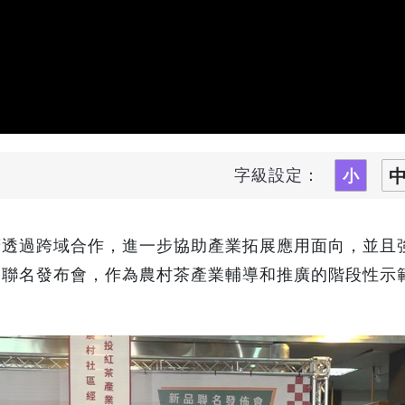
字級設定：
府透過跨域合作，進一步協助產業拓展應用面向，並且
品聯名發布會，作為農村茶產業輔導和推廣的階段性示