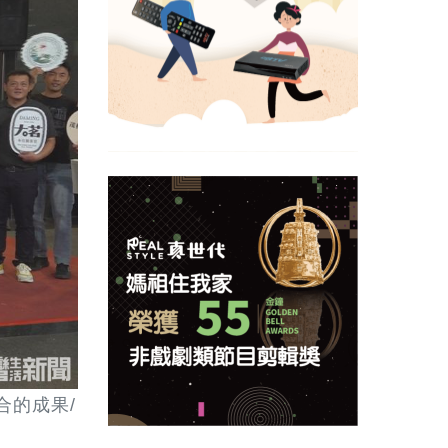
合的成果/