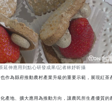
茶延伸應用到點心研發成果/記者林妤昕攝
，也作為縣府推動農村產業升級的重要示範，展現紅茶
強化產地、擴大應用為推動方向，讓農民所生產優質的