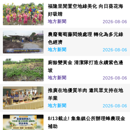
福隆里閒置空地綠美化 向日葵花海
好吸睛
地方新聞
2026-08-06
農廢葡萄藤悶燒處理 轉化為多元綠
色經濟
地方新聞
2026-08-06
廚餘變黃金 清潔隊打造永續紫色邊
坡
地方新聞
2026-08-06
推廣在地優質羊肉 邀民眾支持在地
羊業
地方新聞
2026-08-06
8/13截止! 集集鎮公所辦理蜂農現金
補助