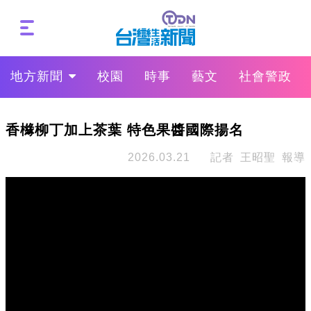
地方新聞
校園
時事
藝文
社會警政
香櫞柳丁加上茶葉 特色果醬國際揚名
2026.03.21
記者 王昭聖 報導