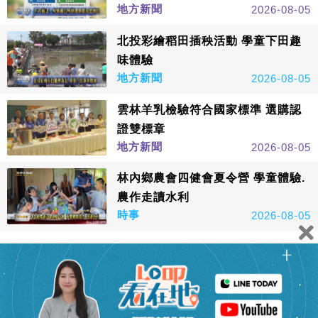
地方新聞
2026-08-05
北投彩繪稻田插秧活動 學童下田趣
味體驗
地方新聞
2026-08-05
雲林羊乳檢驗符合國家標準 選購認
證雙標章
地方新聞
2026-08-05
林內鄉農會四健會夏令營 學童體驗.
農作走讀水利
時事
2026-08-05
看更多