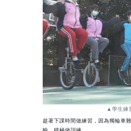
▲學生練
趁著下課時間做練習，因為獨輪車
輸，積極做訓練。