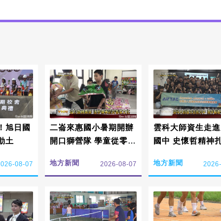
！旭日國
二崙來惠國小暑期開辦
雲科大師資生走進
動土
開口獅營隊 學童從零扎
國中 史懷哲精神
根傳承詔安客家文化
鄉陪伴學子學習
地方新聞
地方新聞
2026-08-07
2026-08-07
2026