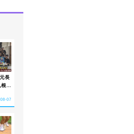
元長
扎根偏
-08-07