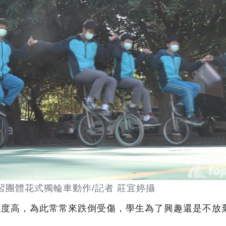
習團體花式獨輪車動作/記者 莊宜婷攝
難度高，為此常常來跌倒受傷，學生為了興趣還是不放