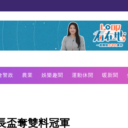
會警政
農業
娛樂趣聞
運動休閒
暖新聞
長盃奪雙料冠軍