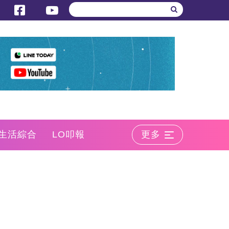
生活綜合
LO叩報
更多