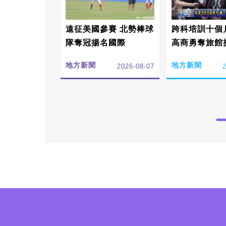
遠征美國參賽 北勢棒球
跨科培訓十個
隊奪冠揚名國際
高商勇奪旅館
地方新聞
地方新聞
2026-08-07