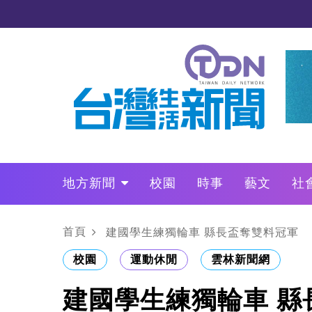
地方新聞
校園
時事
藝文
社
政治
財經
LO叩敲敲門
首頁
建國學生練獨輪車 縣長盃奪雙料冠軍
校園
運動休閒
雲林新聞網
建國學生練獨輪車 縣