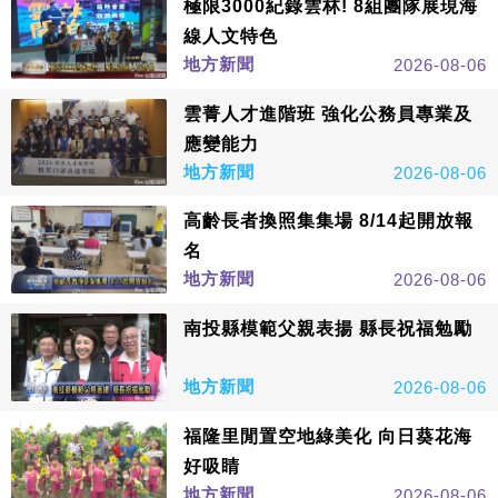
極限3000紀錄雲林! 8組團隊展現海
線人文特色
地方新聞
2026-08-06
雲菁人才進階班 強化公務員專業及
應變能力
地方新聞
2026-08-06
高齡長者換照集集場 8/14起開放報
名
地方新聞
2026-08-06
南投縣模範父親表揚 縣長祝福勉勵
地方新聞
2026-08-06
福隆里閒置空地綠美化 向日葵花海
好吸睛
地方新聞
2026-08-06