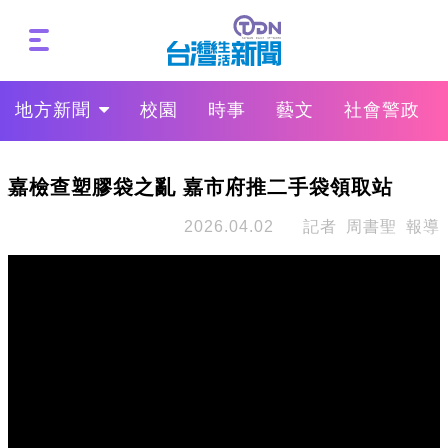
地方新聞
校園
時事
藝文
社會警政
嘉檢查塑膠袋之亂 嘉市府推二手袋領取站
2026.04.02
記者 周書聖 報導