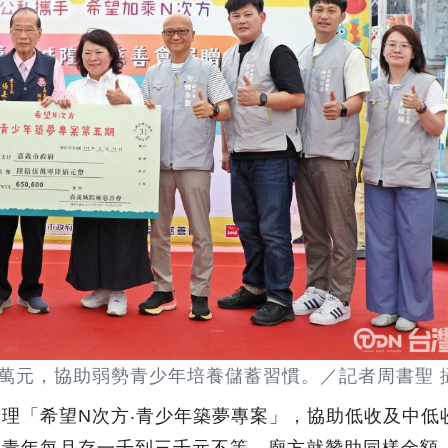
5萬元，協助弱勢青少年培養儲蓄習慣。／記者周書聖 
理「希望N次方‧青少年築夢專案」，協助低收及中低
的青年每月存一千到三千元不等，廟方就贊助同樣金額