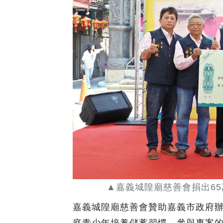
▲嘉義城隍廟慈善會捐出6
嘉義城隍廟慈善會贊助嘉義市政府辦
庭青少年培養儲蓄習慣，參與專案