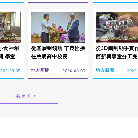
小食神創
從基層到領航 丁茂栓接
從3D圖到動手實作
開 學童感
任慈明高中校長
西新興學童分工完
承詔安價
器人
地方新聞
地方新聞
2026-08-05
2026-08-05
2026
看更多