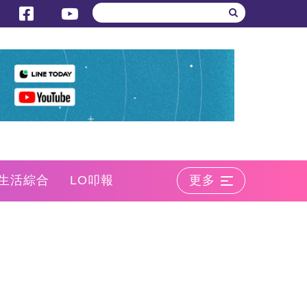
生活綜合
LO叩報
更多