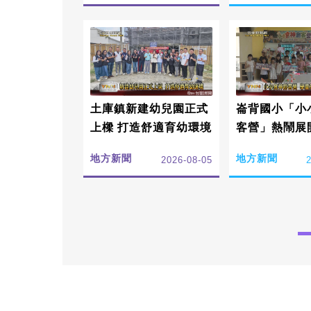
土庫鎮新建幼兒園正式
崙背國小「小
上樑 打造舒適育幼環境
客營」熱鬧展
受在地文化傳
地方新聞
地方新聞
2026-08-05
值