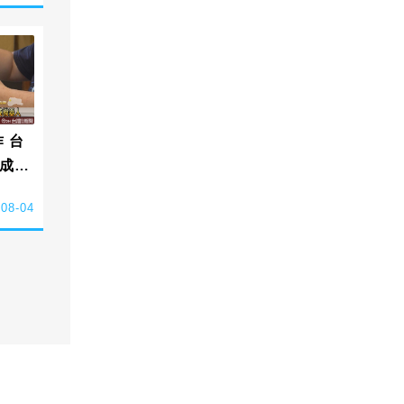
 台
成機
-08-04