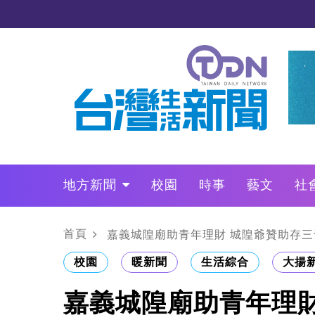
地方新聞
校園
時事
藝文
社
政治
財經
LO叩敲敲門
首頁
嘉義城隍廟助青年理財 城隍爺贊助存三
校園
暖新聞
生活綜合
大揚
嘉義城隍廟助青年理財