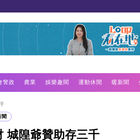
會警政
農業
娛樂趣聞
運動休閒
暖新聞
千
新聞
 城隍爺贊助存三千