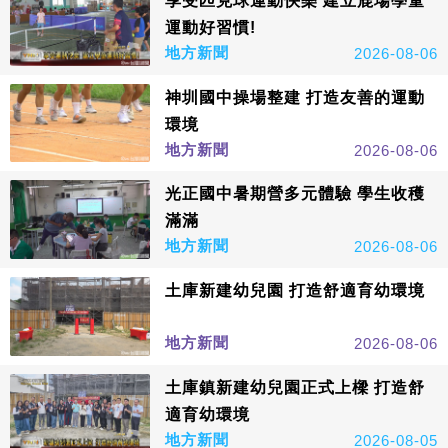
享受匹克球運動快樂 建立鹿場學童
運動好習慣!
地方新聞
2026-08-06
神圳國中操場整建 打造友善的運動
環境
地方新聞
2026-08-06
光正國中暑期營多元體驗 學生收穫
滿滿
地方新聞
2026-08-06
土庫新建幼兒園 打造舒適育幼環境
地方新聞
2026-08-06
土庫鎮新建幼兒園正式上樑 打造舒
適育幼環境
地方新聞
2026-08-05