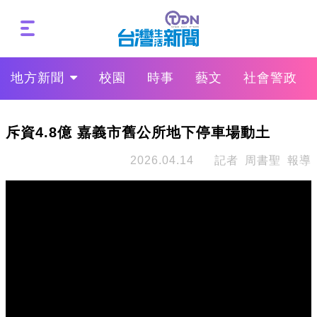
地方新聞
校園
時事
藝文
社會警政
斥資4.8億 嘉義市舊公所地下停車場動土
2026.04.14
記者 周書聖 報導