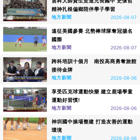
雲科大師資生走進元長國中 史懷哲
精神扎根偏鄉陪伴學子學習
地方新聞
2026-08-07
遠征美國參賽 北勢棒球隊奪冠揚名
國際
地方新聞
2026-08-07
跨科培訓十個月 南投高商勇奪旅館
接待金牌
地方新聞
2026-08-06
享受匹克球運動快樂 建立鹿場學童
運動好習慣!
地方新聞
2026-08-06
神圳國中操場整建 打造友善的運動
環境
地方新聞
2026-08-06