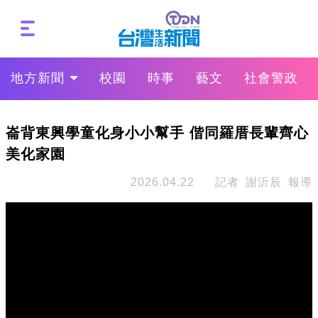
地方新聞
校園
時事
藝文
社會警政
崙背東興學童化身小小幫手 偕同羅厝長輩齊心
美化家園
2026.04.22
記者 謝沂辰 報導