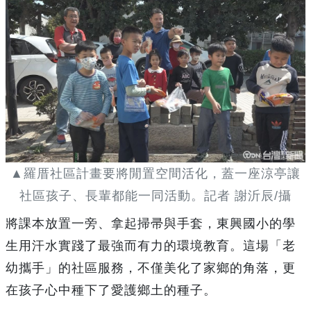
▲羅厝社區計畫要將閒置空間活化，蓋一座涼亭讓
社區孩子、長輩都能一同活動。記者 謝沂辰/攝
將課本放置一旁、拿起掃帚與手套，東興國小的學
生用汗水實踐了最強而有力的環境教育。這場「老
幼攜手」的社區服務，不僅美化了家鄉的角落，更
在孩子心中種下了愛護鄉土的種子。