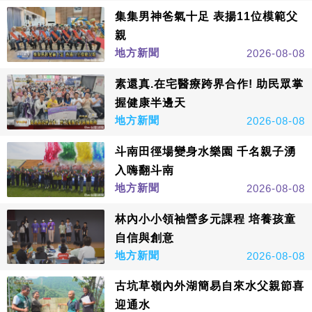
集集男神爸氣十足 表揚11位模範父
親
地方新聞
2026-08-08
素還真.在宅醫療跨界合作! 助民眾掌
握健康半邊天
地方新聞
2026-08-08
斗南田徑場變身水樂園 千名親子湧
入嗨翻斗南
地方新聞
2026-08-08
林內小小領袖營多元課程 培養孩童
自信與創意
地方新聞
2026-08-08
古坑草嶺內外湖簡易自來水父親節喜
迎通水