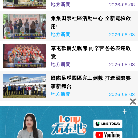
地方新聞
2026-08-08
集集田寮社區活動中心 全新電梯啟
用!
地方新聞
2026-08-08
草屯歡慶父親節 向辛苦爸爸表達敬
意
地方新聞
2026-08-08
國際足球園區完工倒數 打造國際賽
事新舞台
地方新聞
2026-08-08
看更多