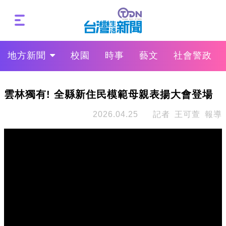
地方新聞
校園
時事
藝文
社會警政
雲林獨有! 全縣新住民模範母親表揚大會登場
2026.04.25
記者 王可萱 報導