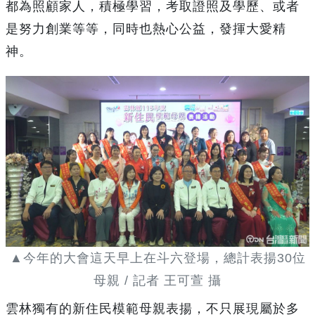
都為照顧家人，積極學習，考取證照及學歷、或者
是努力創業等等，同時也熱心公益，發揮大愛精
神。
▲今年的大會這天早上在斗六登場，總計表揚30位
母親 / 記者 王可萱 攝
雲林獨有的新住民模範母親表揚，不只展現屬於多