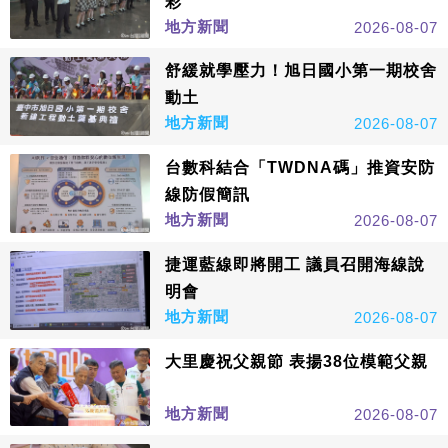
彩
地方新聞
2026-08-07
舒緩就學壓力！旭日國小第一期校舍
動土
地方新聞
2026-08-07
台數科結合「TWDNA碼」推資安防
線防假簡訊
地方新聞
2026-08-07
捷運藍線即將開工 議員召開海線說
明會
地方新聞
2026-08-07
大里慶祝父親節 表揚38位模範父親
地方新聞
2026-08-07